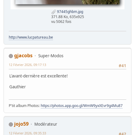
97445ghbm.jpg
371.88 Ko, 635x925
vu 5062 fois
http://www.lucpatureau.be
gjacobs
Super-Modos
12 Février 2026, 09:17:13
#41
L'avant-dernière est excellente!
Gauthier
P'tit album Photos:
https://photos.app.goo.gl/WmW9yxXEvr9g4Mu87
jojo59
Modérateur
12 Février 2026, 09:35:33
#42