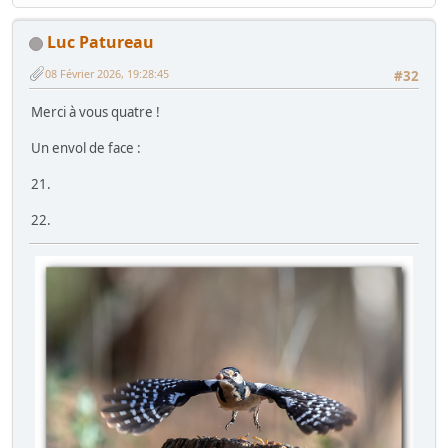
Luc Patureau
08 Février 2026, 19:28:45
#32
Merci à vous quatre !
Un envol de face :
21.
22.