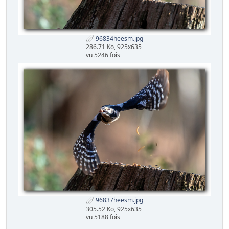
96834heesm.jpg
286.71 Ko, 925x635
vu 5246 fois
96837heesm.jpg
305.52 Ko, 925x635
vu 5188 fois