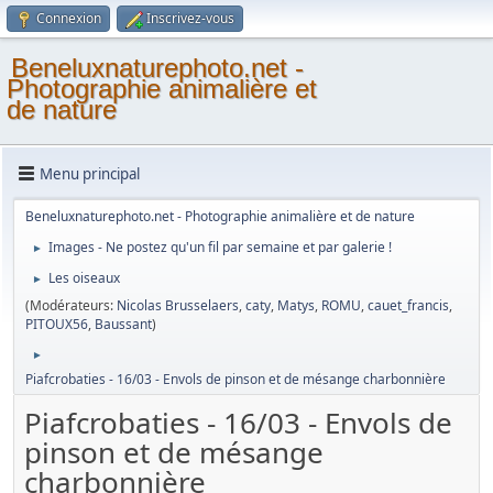
Connexion
Inscrivez-vous
Beneluxnaturephoto.net -
Photographie animalière et
de nature
Menu principal
Beneluxnaturephoto.net - Photographie animalière et de nature
Images - Ne postez qu'un fil par semaine et par galerie !
►
Les oiseaux
►
(Modérateurs:
Nicolas Brusselaers
,
caty
,
Matys
,
ROMU
,
cauet_francis
,
PITOUX56
,
Baussant
)
►
Piafcrobaties - 16/03 - Envols de pinson et de mésange charbonnière
Piafcrobaties - 16/03 - Envols de
pinson et de mésange
charbonnière