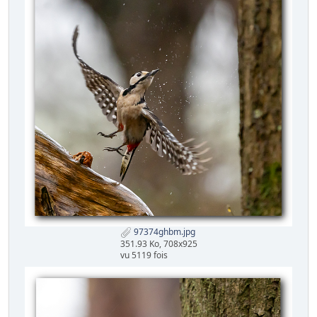
97374ghbm.jpg
351.93 Ko, 708x925
vu 5119 fois