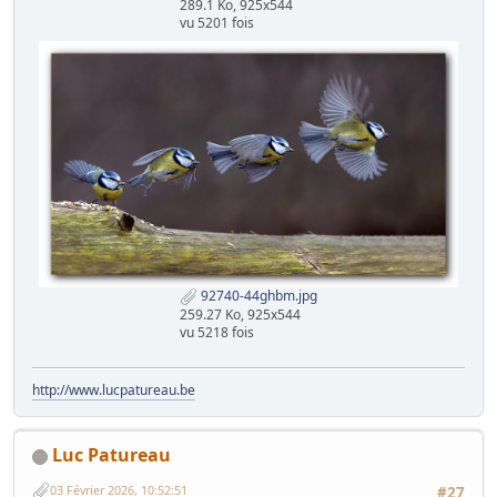
289.1 Ko, 925x544
vu 5201 fois
92740-44ghbm.jpg
259.27 Ko, 925x544
vu 5218 fois
http://www.lucpatureau.be
Luc Patureau
03 Février 2026, 10:52:51
#27