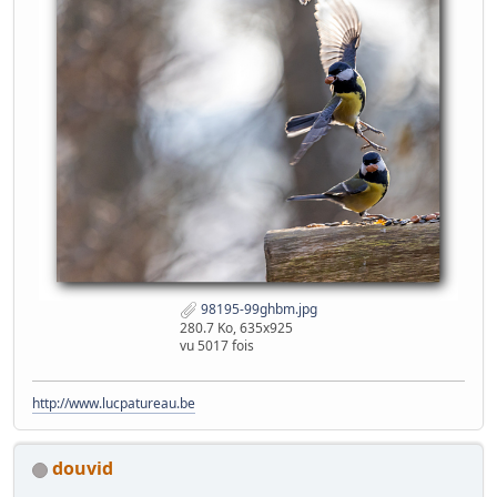
98195-99ghbm.jpg
280.7 Ko, 635x925
vu 5017 fois
http://www.lucpatureau.be
douvid