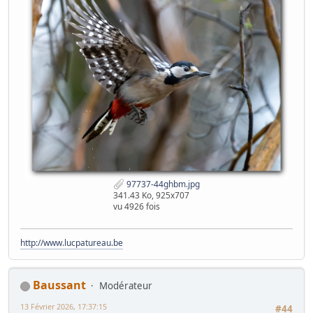
97737-44ghbm.jpg
341.43 Ko, 925x707
vu 4926 fois
http://www.lucpatureau.be
Baussant
Modérateur
13 Février 2026, 17:37:15
#44