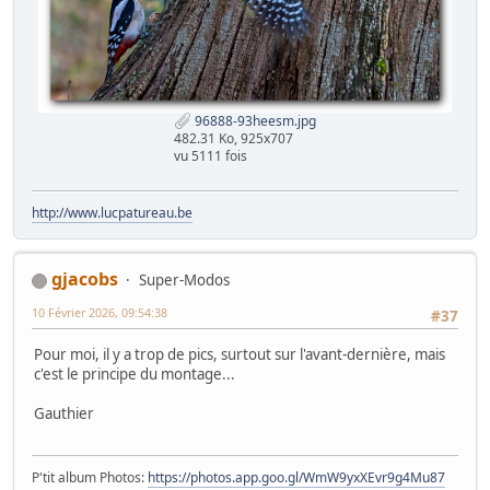
96888-93heesm.jpg
482.31 Ko, 925x707
vu 5111 fois
http://www.lucpatureau.be
gjacobs
Super-Modos
10 Février 2026, 09:54:38
#37
Pour moi, il y a trop de pics, surtout sur l'avant-dernière, mais
c'est le principe du montage...
Gauthier
P'tit album Photos:
https://photos.app.goo.gl/WmW9yxXEvr9g4Mu87