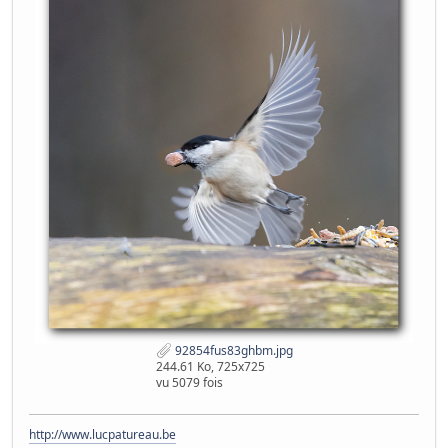
92854fus83ghbm.jpg
244.61 Ko, 725x725
vu 5079 fois
http://www.lucpatureau.be