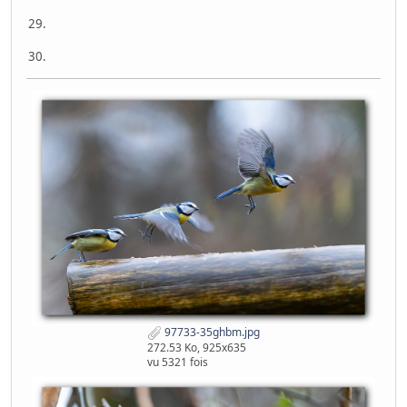
29.
30.
97733-35ghbm.jpg
272.53 Ko, 925x635
vu 5321 fois