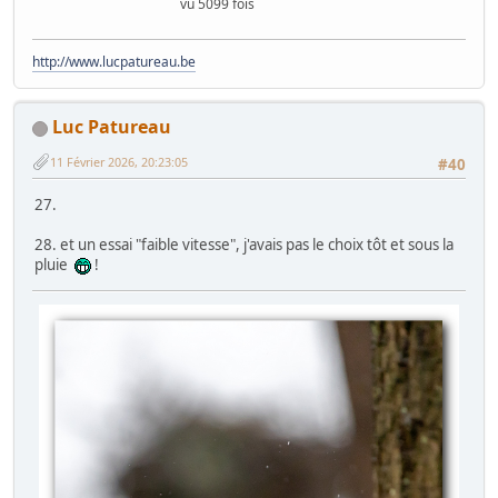
vu 5099 fois
http://www.lucpatureau.be
Luc Patureau
11 Février 2026, 20:23:05
#40
27.
28. et un essai "faible vitesse", j'avais pas le choix tôt et sous la
pluie
!