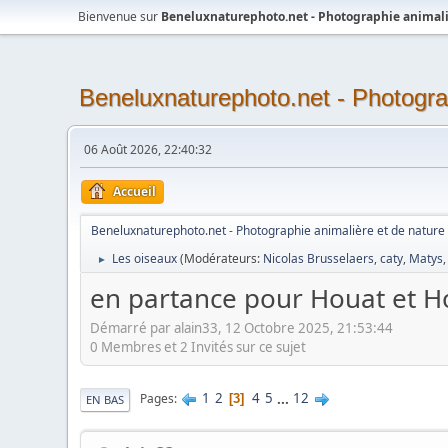
Bienvenue sur
Beneluxnaturephoto.net - Photographie animali
Beneluxnaturephoto.net - Photogra
06 Août 2026, 22:40:32
Accueil
Beneluxnaturephoto.net - Photographie animalière et de nature
Les oiseaux
(Modérateurs:
Nicolas Brusselaers
,
caty
,
Matys
►
en partance pour Houat et Ho
Démarré par alain33, 12 Octobre 2025, 21:53:44
0 Membres et 2 Invités sur ce sujet
1
2
4
5
...
12
Pages
3
EN BAS