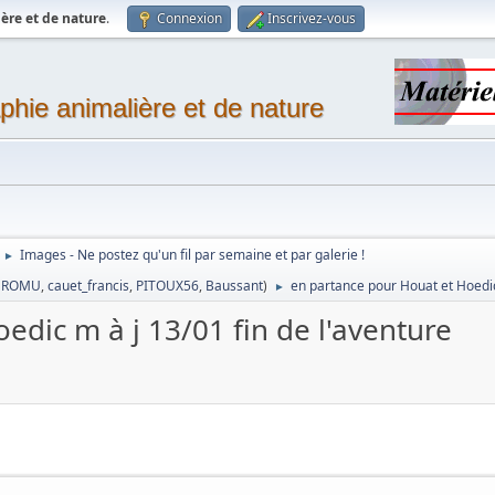
ère et de nature
.
Connexion
Inscrivez-vous
phie animalière et de nature
Images - Ne postez qu'un fil par semaine et par galerie !
►
,
ROMU
,
cauet_francis
,
PITOUX56
,
Baussant
)
en partance pour Houat et Hoedic 
►
edic m à j 13/01 fin de l'aventure