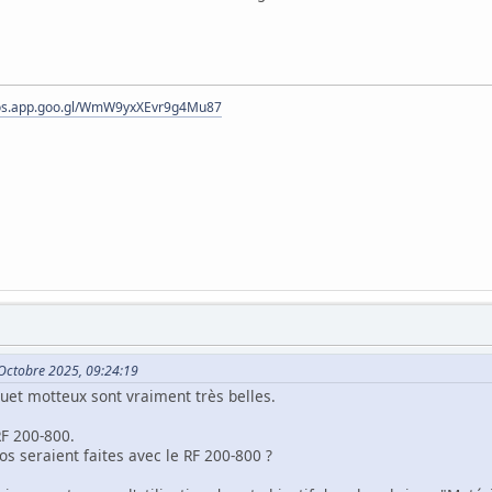
tos.app.goo.gl/WmW9yxXEvr9g4Mu87
8 Octobre 2025, 09:24:19
uet motteux sont vraiment très belles.
RF 200-800.
os seraient faites avec le RF 200-800 ?