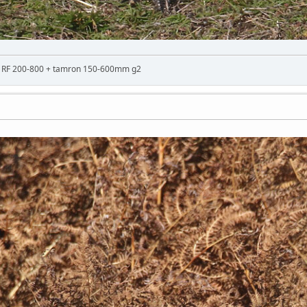
n RF 200-800 + tamron 150-600mm g2