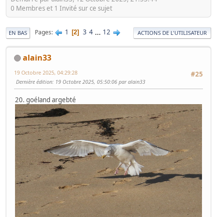
0 Membres et 1 Invité sur ce sujet
1
3
4
...
12
Pages
2
EN BAS
ACTIONS DE L'UTILISATEUR
alain33
19 Octobre 2025, 04:29:28
#25
Dernière édition
: 19 Octobre 2025, 05:50:06 par alain33
20. goéland argebté