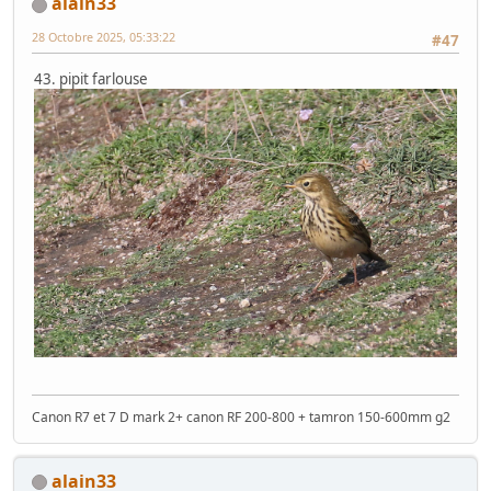
alain33
28 Octobre 2025, 05:33:22
#47
43. pipit farlouse
Canon R7 et 7 D mark 2+ canon RF 200-800 + tamron 150-600mm g2
alain33