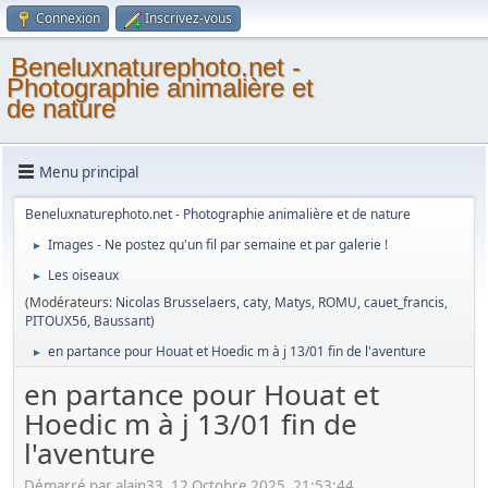
Connexion
Inscrivez-vous
Beneluxnaturephoto.net -
Photographie animalière et
de nature
Menu principal
Beneluxnaturephoto.net - Photographie animalière et de nature
Images - Ne postez qu'un fil par semaine et par galerie !
►
Les oiseaux
►
(Modérateurs:
Nicolas Brusselaers
,
caty
,
Matys
,
ROMU
,
cauet_francis
,
PITOUX56
,
Baussant
)
en partance pour Houat et Hoedic m à j 13/01 fin de l'aventure
►
en partance pour Houat et
Hoedic m à j 13/01 fin de
l'aventure
Démarré par alain33, 12 Octobre 2025, 21:53:44