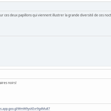
ur ces deux papillons qui viennent illustrer la grande diversité de ces noc
aires noirs!
tos.app.goo.gl/WmW9yxXEvr9g4Mu87