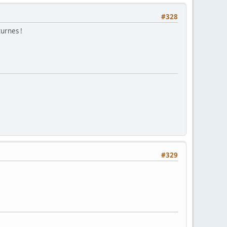
#328
turnes !
#329