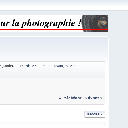
e
(Modérateurs:
Nico55
,
-Eric-
,
Baussant
,
jojo59
)
« Précédent
-
Suivant »
IMPRIMER