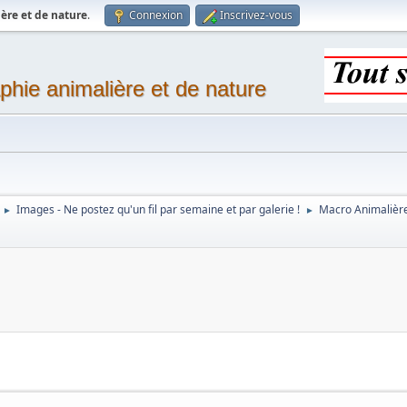
ère et de nature
.
Connexion
Inscrivez-vous
phie animalière et de nature
Images - Ne postez qu'un fil par semaine et par galerie !
Macro Animalièr
►
►