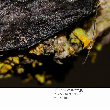
l.27.9.25.005w.jpg
237.58 Ko, 900x682
vu 143 fois