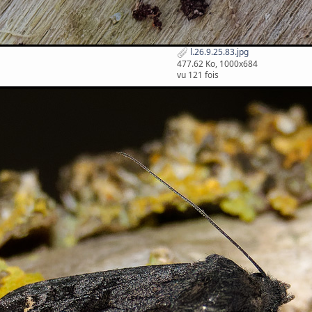
l.26.9.25.83.jpg
477.62 Ko, 1000x684
vu 121 fois