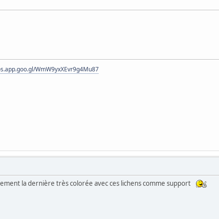
tos.app.goo.gl/WmW9yxXEvr9g4Mu87
ièrement la dernière très colorée avec ces lichens comme support