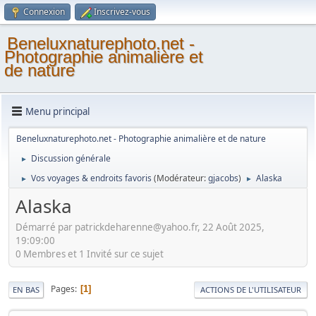
Connexion
Inscrivez-vous
Beneluxnaturephoto.net -
Photographie animalière et
de nature
Menu principal
Beneluxnaturephoto.net - Photographie animalière et de nature
Discussion générale
►
Vos voyages & endroits favoris
(Modérateur:
gjacobs
)
Alaska
►
►
Alaska
Démarré par patrickdeharenne@yahoo.fr, 22 Août 2025,
19:09:00
0 Membres et 1 Invité sur ce sujet
Pages
1
EN BAS
ACTIONS DE L'UTILISATEUR