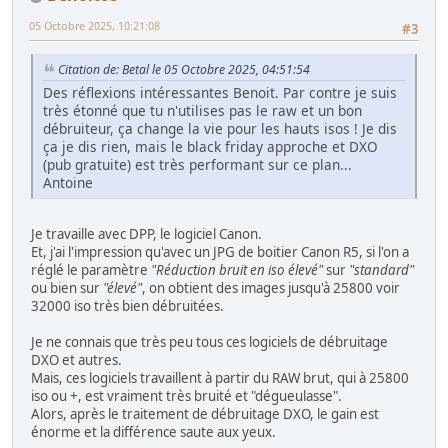
05 Octobre 2025, 10:21:08
#3
Citation de: Betal le 05 Octobre 2025, 04:51:54
Des réflexions intéressantes Benoit. Par contre je suis
très étonné que tu n'utilises pas le raw et un bon
débruiteur, ça change la vie pour les hauts isos ! Je dis
ça je dis rien, mais le black friday approche et DXO
(pub gratuite) est très performant sur ce plan...
Antoine
Je travaille avec DPP, le logiciel Canon.
Et, j'ai l'impression qu'avec un JPG de boitier Canon R5, si l'on a
réglé le paramètre
"Réduction bruit en iso élevé"
sur
"standard"
ou bien sur
"élevé"
, on obtient des images jusqu'à 25800 voir
32000 iso très bien débruitées.
Je ne connais que très peu tous ces logiciels de débruitage
DXO et autres.
Mais, ces logiciels travaillent à partir du RAW brut, qui à 25800
iso ou +, est vraiment très bruité et "dégueulasse".
Alors, après le traitement de débruitage DXO, le gain est
énorme et la différence saute aux yeux.