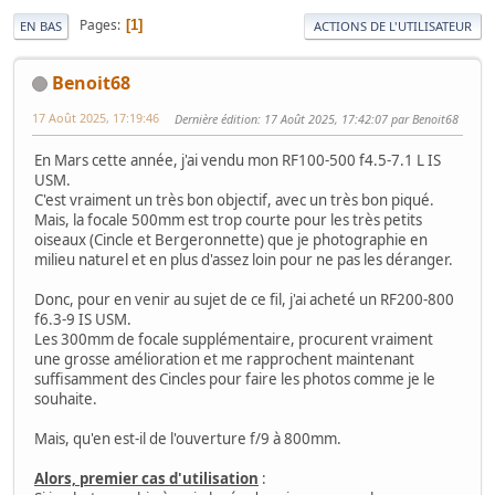
Pages
1
EN BAS
ACTIONS DE L'UTILISATEUR
Benoit68
17 Août 2025, 17:19:46
Dernière édition
: 17 Août 2025, 17:42:07 par Benoit68
En Mars cette année, j'ai vendu mon RF100-500 f4.5-7.1 L IS
USM.
C'est vraiment un très bon objectif, avec un très bon piqué.
Mais, la focale 500mm est trop courte pour les très petits
oiseaux (Cincle et Bergeronnette) que je photographie en
milieu naturel et en plus d'assez loin pour ne pas les déranger.
Donc, pour en venir au sujet de ce fil, j'ai acheté un RF200-800
f6.3-9 IS USM.
Les 300mm de focale supplémentaire, procurent vraiment
une grosse amélioration et me rapprochent maintenant
suffisamment des Cincles pour faire les photos comme je le
souhaite.
Mais, qu'en est-il de l'ouverture f/9 à 800mm.
Alors, premier cas d'utilisation
: