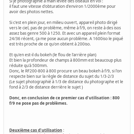
Si je photographie à main levée des oiseaux en vol :
il faut une vitesse d'obturation d'environ 1/2000ème pour
avoir des photos nettes.
Si c'est en plein jour, en milieu ouvert, appareil photo dirigé
vers le ciel, pas de problème, même à f/9, on reste à des isos
assez bas genre 500 à 1250. Et avec un appareil plein format
24/36 récent, ça me pose aucun problème. A 1600iso le piqué
est très proche de ce qu'on obtient à 200iso.
Et qu'en est-il du bokeh (le flou de l'arrière plan)
Et bien la profondeur de champs à 800mm est beaucoup plus
réduite qu'à 500mm.
Donc, le RF200-800 à 800 procure un beau bokeh à f/9, si l'on
respecte bien sur la règle de distance du sujet du 1/3-2/3
(Le sujet photographié à 1/3 de distance du photographe et le
fond à 2/3 de distance derrière le sujet )
Donc, en conclusion de ce premier cas d'utilisation : 800
f/9 ne pose pas de problèmes.
Deuxième cas d'utilisation
: