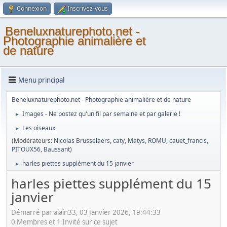
Connexion
Inscrivez-vous
Beneluxnaturephoto.net -
Photographie animalière et
de nature
Menu principal
Beneluxnaturephoto.net - Photographie animalière et de nature
Images - Ne postez qu'un fil par semaine et par galerie !
►
Les oiseaux
►
(Modérateurs:
Nicolas Brusselaers
,
caty
,
Matys
,
ROMU
,
cauet_francis
,
PITOUX56
,
Baussant
)
harles piettes supplément du 15 janvier
►
harles piettes supplément du 15
janvier
Démarré par alain33, 03 Janvier 2026, 19:44:33
0 Membres et 1 Invité sur ce sujet