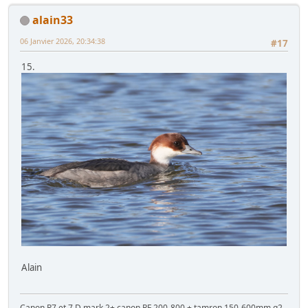
alain33
06 Janvier 2026, 20:34:38
#17
15.
Alain
Canon R7 et 7 D mark 2+ canon RF 200-800 + tamron 150-600mm g2