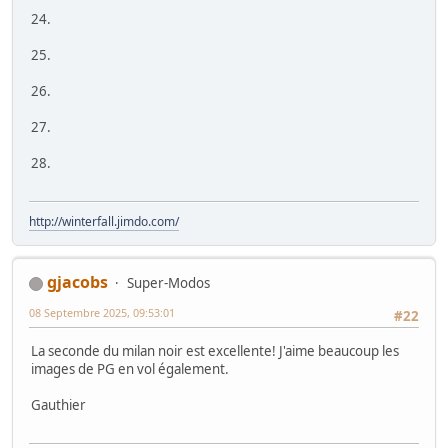
http://www.flickr.com/photos/emvri85/
jjp1954
29 Août 2025, 14:45:25
#20
Dans ces ajouts préférence pour la 20 (guêpier à la pêche)
Jean-Jacques
Winterfall
07 Septembre 2025, 12:33:29
#21
Merci pour vos retours.
Un milan noir
22.