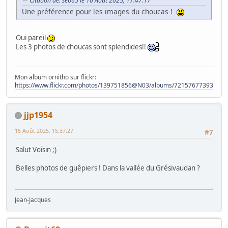
Citation de: seb65 le 10 Août 2025, 17:47:17
Une préférence pour les images du choucas !
Oui pareil
Les 3 photos de choucas sont splendides!!
Mon album ornitho sur flickr:
https://www.flickr.com/photos/139751856@N03/albums/72157677393828
jjp1954
15 Août 2025, 15:37:27
#7
Salut Voisin ;)
Belles photos de guêpiers ! Dans la vallée du Grésivaudan ?
Jean-Jacques