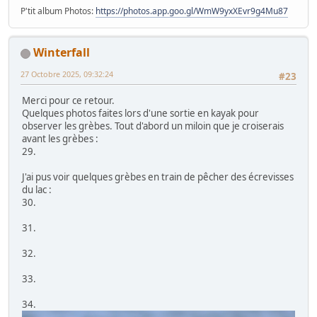
23.
Quelques pies grièches écorcheurs autours du domicile
24.