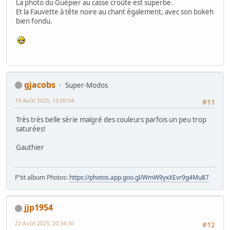
La photo du Guêpier au casse croûte est superbe.
Et la Fauvette à tête noire au chant également, avec son bokeh
bien fondu.
gjacobs
Super-Modos
19 Août 2025, 15:00:04
#11
Très très belle série malgré des couleurs parfois un peu trop
saturées!
Gauthier
P'tit album Photos:
https://photos.app.goo.gl/WmW9yxXEvr9g4Mu87
jjp1954
22 Août 2025, 20:34:36
#12