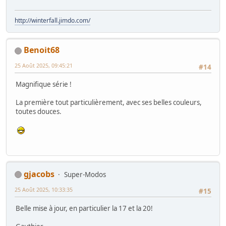
18.
19.
J'ai tenté le guêpiers à la pêche, pas évident
20.