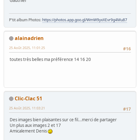
21.
http://winterfall.jimdo.com/
Benoit68
25 Août 2025, 09:45:21
#14
Magnifique série !
La première tout particulièrement, avec ses belles couleurs,
toutes douces.
gjacobs
Super-Modos