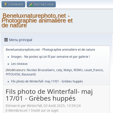
Connexion
Inscrivez-vous
Beneluxnaturephoto.net -
Photographie animalière et
de nature
Menu principal
Beneluxnaturephoto.net - Photographie animalière et de nature
Images - Ne postez qu'un fil par semaine et par galerie !
►
Les oiseaux
►
(Modérateurs:
Nicolas Brusselaers
,
caty
,
Matys
,
ROMU
,
cauet_francis
,
PITOUX56
,
Baussant
)
Fils photo de Winterfall- maj 17/01 - Grèbes huppés
►
Fils photo de Winterfall- maj
17/01 - Grèbes huppés
Démarré par Winterfall, 03 Août 2025, 13:59:24
0 Membres et 1 Invité sur ce sujet