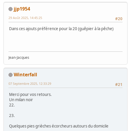
Des images bien plaisantes sur ce fil...merci de partager
Un plus aux images 2 et 17
Amicalement Denis
den7
25 Août 2025, 11:09:56
#18
Un fil très agréable à suivre, j'aime en particulier la 20 avec
cette scène très dynamique.
emvri
25 Août 2025, 22:21:27
#19
superbe travail, difficile de définir une préférence,
notamment entre les guêpiers et les gravelots