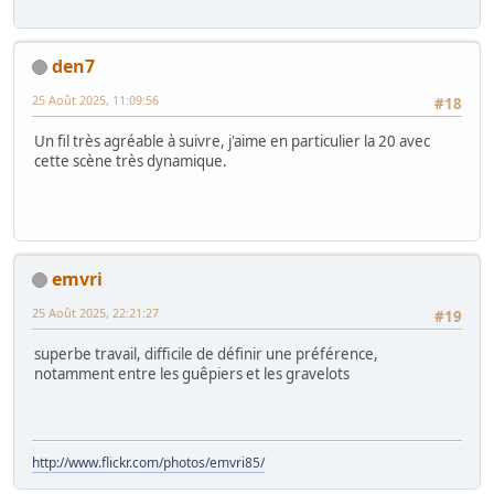
25 Août 2025, 10:33:35
#15
Belle mise à jour, en particulier la 17 et la 20!
Gauthier
P'tit album Photos:
https://photos.app.goo.gl/WmW9yxXEvr9g4Mu87
alainadrien
25 Août 2025, 11:01:25
#16
toutes très belles ma préférence 14 16 20
Clic-Clac 51
25 Août 2025, 11:03:21
#17