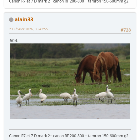
Canon R7 et 7 D mark 2+ canon RF 200-800 + tamron 150-600mm g2
alain33
23 Février 2026, 05:42:55
#728
604.
Canon R7 et 7 D mark 2+ canon RF 200-800 + tamron 150-600mm g2