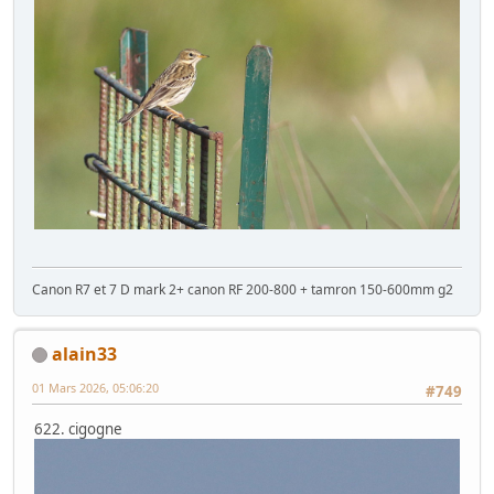
Canon R7 et 7 D mark 2+ canon RF 200-800 + tamron 150-600mm g2
alain33
01 Mars 2026, 05:06:20
#749
622. cigogne