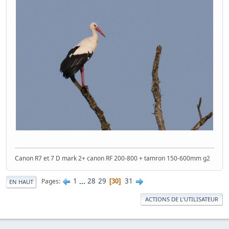
Canon R7 et 7 D mark 2+ canon RF 200-800 + tamron 150-600mm g2
1
...
28
29
31
Pages
30
EN HAUT
ACTIONS DE L'UTILISATEUR