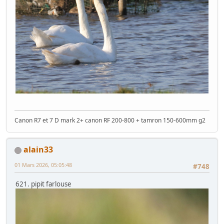
Canon R7 et 7 D mark 2+ canon RF 200-800 + tamron 150-600mm g2
alain33
01 Mars 2026, 05:05:48
#748
621. pipit farlouse