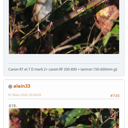
Canon R7 et 7 D mark 2+ canon RF 200-800 + tamron 150-600mm g2
alain33
01 Mars 2026, 05:04:09
#745
618.