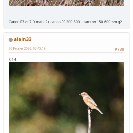
Canon R7 et 7 D mark 2+ canon RF 200-800 + tamron 150-600mm g2
alain33
26 Février 2026, 05:45:19
#739
614.