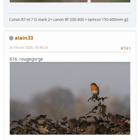
Canon R7 et 7 D mark 2+ canon RF 200-800 + tamron 150-600mm g2
alain33
26 Février 2026, 05:46:24
#741
616. rougegorge