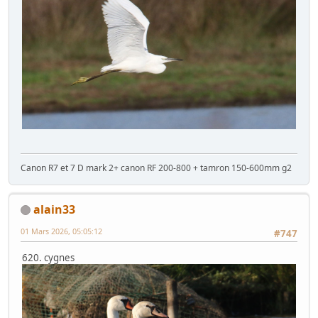
Canon R7 et 7 D mark 2+ canon RF 200-800 + tamron 150-600mm g2
alain33
01 Mars 2026, 05:05:12
#747
620. cygnes