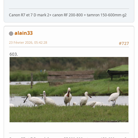
Canon R7 et 7 D mark 2+ canon RF 200-800 + tamron 150-600mm g2
alain33
23 Février 2026, 05:42:28
#727
603.