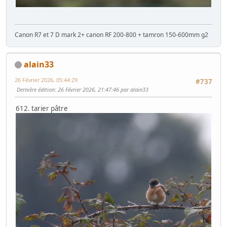
Canon R7 et 7 D mark 2+ canon RF 200-800 + tamron 150-600mm g2
alain33
26 Février 2026, 05:44:29
#737
Dernière édition
: 26 Février 2026, 21:47:46 par alain33
612. tarier pâtre