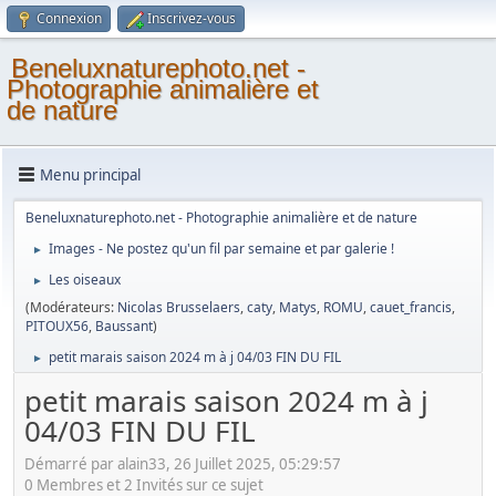
Connexion
Inscrivez-vous
Beneluxnaturephoto.net -
Photographie animalière et
de nature
Menu principal
Beneluxnaturephoto.net - Photographie animalière et de nature
Images - Ne postez qu'un fil par semaine et par galerie !
►
Les oiseaux
►
(Modérateurs:
Nicolas Brusselaers
,
caty
,
Matys
,
ROMU
,
cauet_francis
,
PITOUX56
,
Baussant
)
petit marais saison 2024 m à j 04/03 FIN DU FIL
►
petit marais saison 2024 m à j
04/03 FIN DU FIL
Démarré par alain33, 26 Juillet 2025, 05:29:57
0 Membres et 2 Invités sur ce sujet