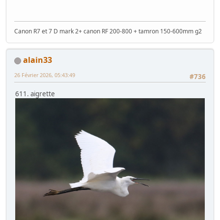
Canon R7 et 7 D mark 2+ canon RF 200-800 + tamron 150-600mm g2
alain33
26 Février 2026, 05:43:49
#736
611. aigrette