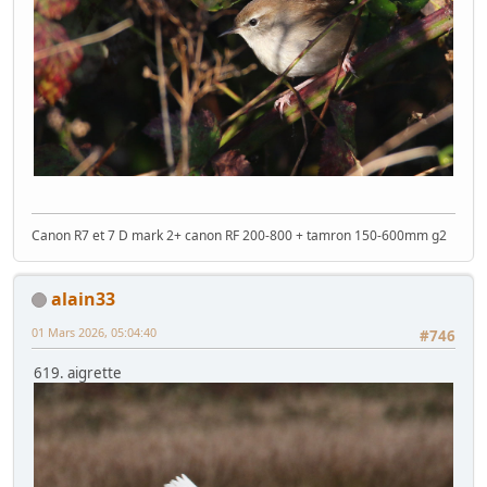
Canon R7 et 7 D mark 2+ canon RF 200-800 + tamron 150-600mm g2
alain33
01 Mars 2026, 05:04:40
#746
619. aigrette