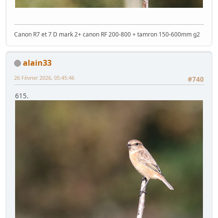
Canon R7 et 7 D mark 2+ canon RF 200-800 + tamron 150-600mm g2
alain33
26 Février 2026, 05:45:46
#740
615.