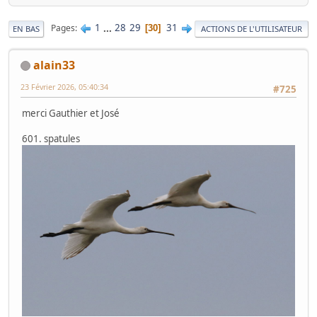
1
...
28
29
31
Pages
30
EN BAS
ACTIONS DE L'UTILISATEUR
alain33
23 Février 2026, 05:40:34
#725
merci Gauthier et José
601. spatules