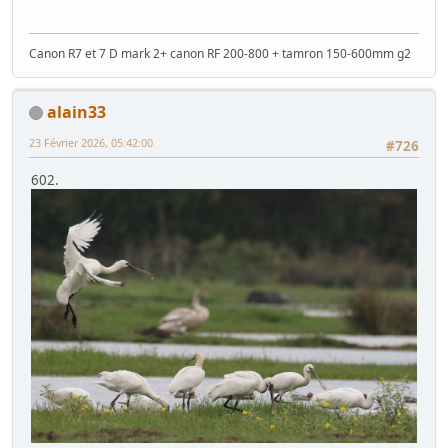
Canon R7 et 7 D mark 2+ canon RF 200-800 + tamron 150-600mm g2
alain33
23 Février 2026, 05:42:00
#726
602.