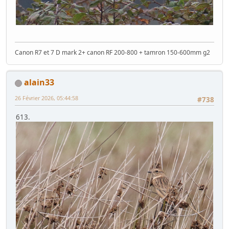
Canon R7 et 7 D mark 2+ canon RF 200-800 + tamron 150-600mm g2
alain33
26 Février 2026, 05:44:58
#738
613.