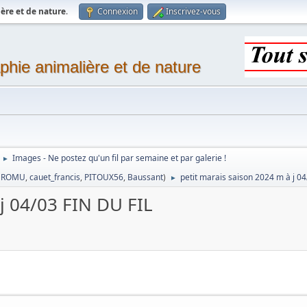
ère et de nature
.
Connexion
Inscrivez-vous
phie animalière et de nature
Images - Ne postez qu'un fil par semaine et par galerie !
►
,
ROMU
,
cauet_francis
,
PITOUX56
,
Baussant
)
petit marais saison 2024 m à j 0
►
 j 04/03 FIN DU FIL