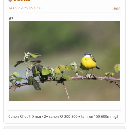
14 Août 2025, 05:15:38
#68
63.
Canon R7 et 7 D mark 2+ canon RF 200-800 + tamron 150-600mm g2