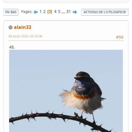
1
2
4
5
...
31
Pages
3
EN BAS
ACTIONS DE L'UTILISATEUR
alain33
08 Août 2025, 05:10:36
#50
48.