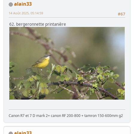
alain33
14 Août 2025, 05:14:59
#67
62. bergeronnette printanière
Canon R7 et 7 D mark 2+ canon RF 200-800 + tamron 150-600mm g2
alain33