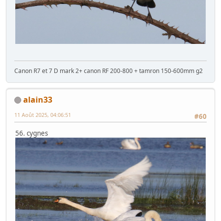
Canon R7 et 7 D mark 2+ canon RF 200-800 + tamron 150-600mm g2
alain33
11 Août 2025, 04:06:51
#60
56. cygnes