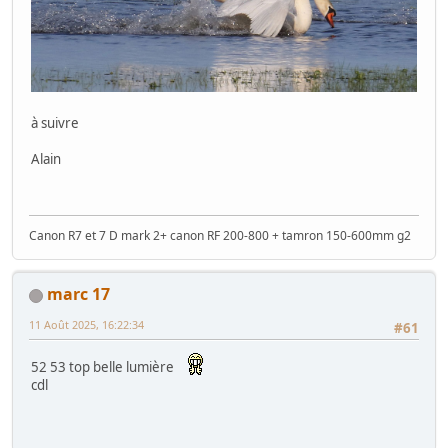
à suivre
Alain
Canon R7 et 7 D mark 2+ canon RF 200-800 + tamron 150-600mm g2
marc 17
11 Août 2025, 16:22:34
#61
52 53 top belle lumière
cdl