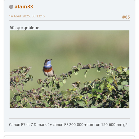
alain33
14 Août 2025, 05:13:15
#65
60. gorgebleue
Canon R7 et 7 D mark 2+ canon RF 200-800 + tamron 150-600mm g2