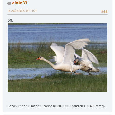
alain33
14 Août 2025, 05:11:21
#63
58.
Canon R7 et 7 D mark 2+ canon RF 200-800 + tamron 150-600mm g2