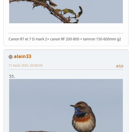
Canon R7 et 7 D mark 2+ canon RF 200-800 + tamron 150-600mm g2
alain33
11 Août 2025, 04:06:04
#59
55.