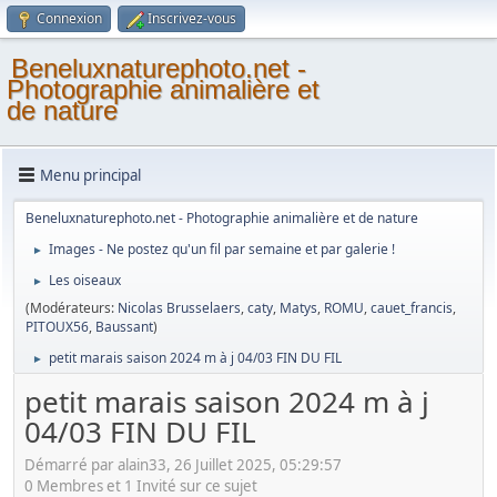
Connexion
Inscrivez-vous
Beneluxnaturephoto.net -
Photographie animalière et
de nature
Menu principal
Beneluxnaturephoto.net - Photographie animalière et de nature
Images - Ne postez qu'un fil par semaine et par galerie !
►
Les oiseaux
►
(Modérateurs:
Nicolas Brusselaers
,
caty
,
Matys
,
ROMU
,
cauet_francis
,
PITOUX56
,
Baussant
)
petit marais saison 2024 m à j 04/03 FIN DU FIL
►
petit marais saison 2024 m à j
04/03 FIN DU FIL
Démarré par alain33, 26 Juillet 2025, 05:29:57
0 Membres et 1 Invité sur ce sujet