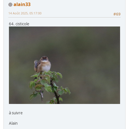
alain33
14 Août 2025, 05:17:00
#69
64. cisticole
à suivre
Alain