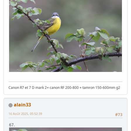
Canon R7 et 7 D mark 2+ canon RF 200-800 + tamron 150-600mm g2
alain33
16 Août 2025, 05:52:39
#73
67.