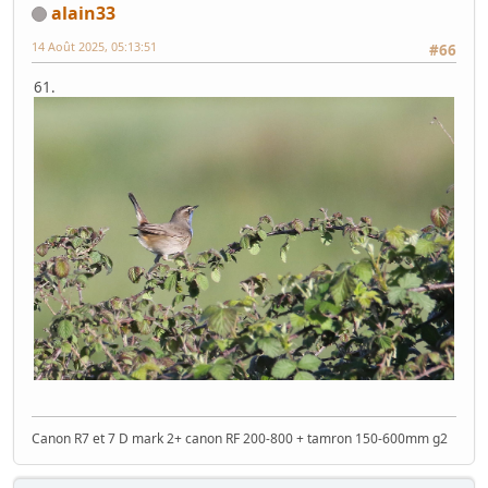
alain33
14 Août 2025, 05:13:51
#66
61.
Canon R7 et 7 D mark 2+ canon RF 200-800 + tamron 150-600mm g2