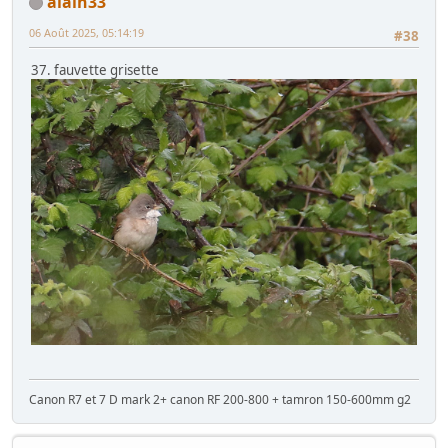
alain33
06 Août 2025, 05:14:19
#38
37. fauvette grisette
Canon R7 et 7 D mark 2+ canon RF 200-800 + tamron 150-600mm g2