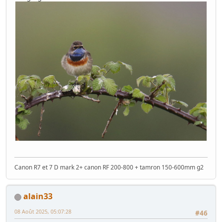
Canon R7 et 7 D mark 2+ canon RF 200-800 + tamron 150-600mm g2
alain33
08 Août 2025, 05:07:28
#46