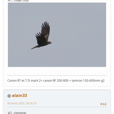
41. milan noir
Canon R7 et 7 D mark 2+ canon RF 200-800 + tamron 150-600mm g2
alain33
08 Août 2025, 05:05:37
#44
42. cigogne