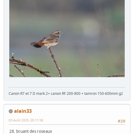
Canon R7 et 7 D mark 2+ canon RF 200-800 + tamron 150-600mm g2
alain33
03 Août 2025, 05:11:58
#29
28. bruant des roseaux