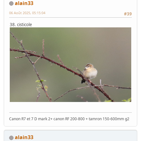
alain33
06 Août 2025, 05:15:04
#39
38. cisticole
Canon R7 et 7 D mark 2+ canon RF 200-800 + tamron 150-600mm g2
alain33