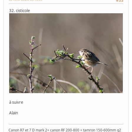
#33
32. cisticole
à suivre
Alain
Canon R7 et 7 D mark 2+ canon RF 200-800 + tamron 150-600mm g2