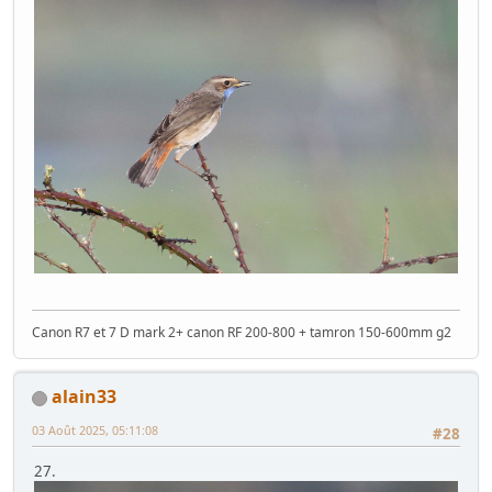
Canon R7 et 7 D mark 2+ canon RF 200-800 + tamron 150-600mm g2
alain33
03 Août 2025, 05:11:08
#28
27.