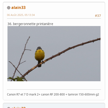
alain33
06 Août 2025, 05:13:34
#37
36. bergeronnette printanière
Canon R7 et 7 D mark 2+ canon RF 200-800 + tamron 150-600mm g2