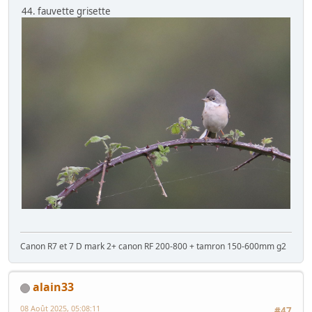
44. fauvette grisette
Canon R7 et 7 D mark 2+ canon RF 200-800 + tamron 150-600mm g2
alain33
08 Août 2025, 05:08:11
#47