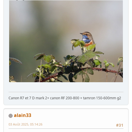
Canon R7 et 7 D mark 2+ canon RF 200-800 + tamron 150-600mm g2
alain33
03 Août 2025, 05:14:26
#31