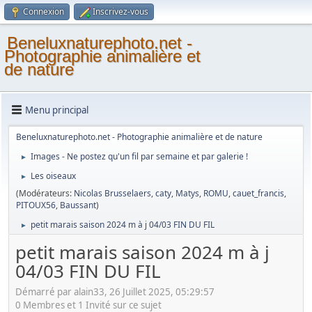
Connexion
Inscrivez-vous
Beneluxnaturephoto.net -
Photographie animalière et
de nature
Menu principal
Beneluxnaturephoto.net - Photographie animalière et de nature
Images - Ne postez qu'un fil par semaine et par galerie !
►
Les oiseaux
►
(Modérateurs:
Nicolas Brusselaers
,
caty
,
Matys
,
ROMU
,
cauet_francis
,
PITOUX56
,
Baussant
)
petit marais saison 2024 m à j 04/03 FIN DU FIL
►
petit marais saison 2024 m à j
04/03 FIN DU FIL
Démarré par alain33, 26 Juillet 2025, 05:29:57
0 Membres et 1 Invité sur ce sujet