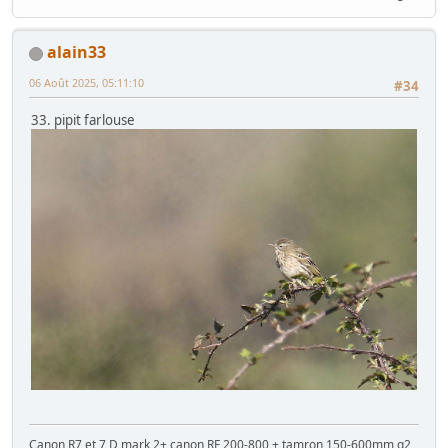
alain33
06 Août 2025, 05:11:10
#34
33. pipit farlouse
Canon R7 et 7 D mark 2+ canon RF 200-800 + tamron 150-600mm g2