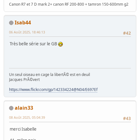
Canon R7 et 7 D mark 2+ canon RF 200-800 + tamron 150-600mm g2
Isab44
06 Août 2025, 18:46:13
#42
Très belle série sur le GB
Un seul oiseau en cage la libertÃ© est en deuil
Jacques PrÃ©vert
https://www.flickr.com/gp/142334224@N04/E697Ef
alain33
08 Août 2025, 05:04:39
#43
merci Isabelle