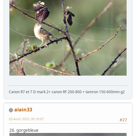
Canon R7 et 7 D mark 2+ canon RF 200-800 + tamron 150-600mm g2
alain33
03 Août 2025, 05:10:07
#27
26. gorgebleue