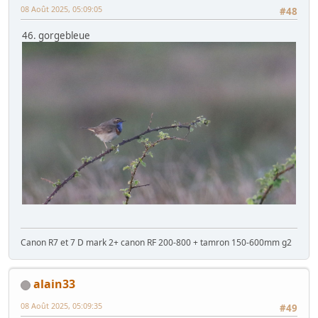
08 Août 2025, 05:09:05
#48
46. gorgebleue
Canon R7 et 7 D mark 2+ canon RF 200-800 + tamron 150-600mm g2
alain33
08 Août 2025, 05:09:35
#49