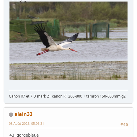
Canon R7 et 7 D mark 2+ canon RF 200-800 + tamron 150-600mm g2
alain33
08 Août 2025, 05:06:31
#45
43. gorgebleue