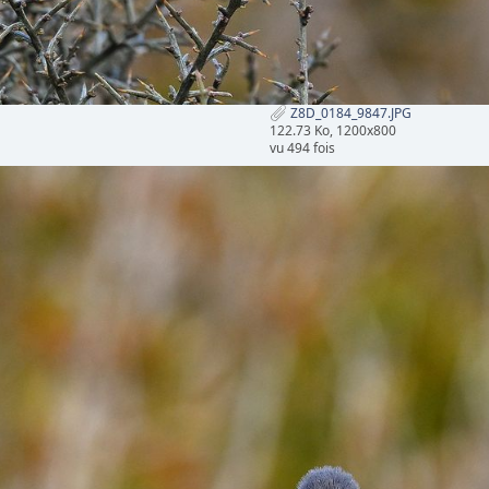
Z8D_0184_9847.JPG
122.73 Ko, 1200x800
vu 494 fois