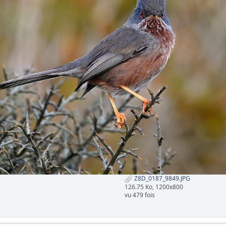
Z8D_0187_9849.JPG
126.75 Ko, 1200x800
vu 479 fois