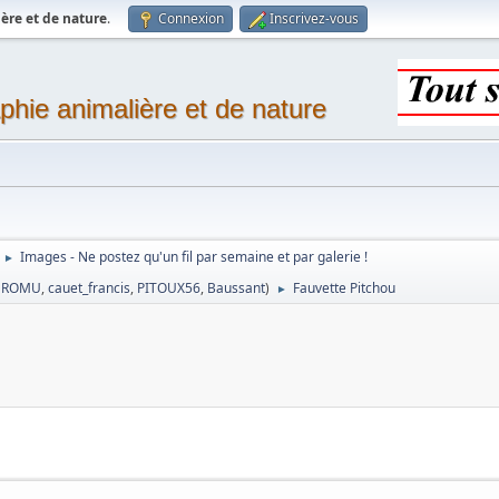
ère et de nature
.
Connexion
Inscrivez-vous
phie animalière et de nature
Images - Ne postez qu'un fil par semaine et par galerie !
►
,
ROMU
,
cauet_francis
,
PITOUX56
,
Baussant
)
Fauvette Pitchou
►