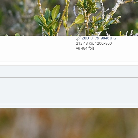
Z8D_0179_9846.JPG
213.48 Ko, 1200x800
vu 484 fois