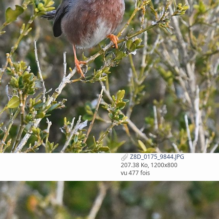
Z8D_0175_9844.JPG
207.38 Ko, 1200x800
vu 477 fois