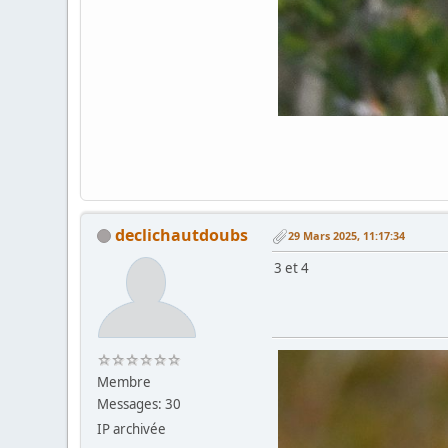
declichautdoubs
29 Mars 2025, 11:17:34
3 et 4
Membre
Messages: 30
IP archivée