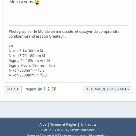
Merci a vous
Photographier le Monde en minuscule, et essayer de comprendre
combien Grand est son Createur...
Z8
Nikon Z 14-30mm f4
Nikon Z 70-180mm f4
Sigma 24-105mm Art f4
Sigma Macro 180mm - f2.8
Nikon 500mm PF f5.6
Nikon Z800mm PF f6.3
1
2
Pages
3
EN HAUT
ACTIONS DE L'UTILISATEUR
|
|
Aide
Termes et Règles
En haut ▲
,
SMF 2.1.7 © 2026
Simple Machines
Page créée en 0.033 secondes avec 26 requêtes.