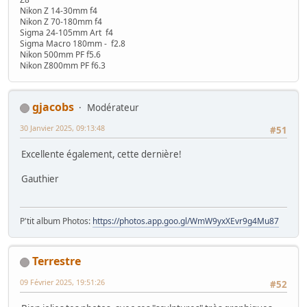
Nikon Z 14-30mm f4
Nikon Z 70-180mm f4
Sigma 24-105mm Art f4
Sigma Macro 180mm - f2.8
Nikon 500mm PF f5.6
Nikon Z800mm PF f6.3
gjacobs
Modérateur
30 Janvier 2025, 09:13:48
#51
Excellente également, cette dernière!
Gauthier
P'tit album Photos:
https://photos.app.goo.gl/WmW9yxXEvr9g4Mu87
Terrestre
09 Février 2025, 19:51:26
#52