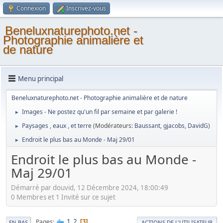
Connexion
Inscrivez-vous
Beneluxnaturephoto.net -
Photographie animalière et
de nature
Menu principal
Beneluxnaturephoto.net - Photographie animalière et de nature
Images - Ne postez qu'un fil par semaine et par galerie !
►
Paysages , eaux , et terre
(Modérateurs:
Baussant
,
gjacobs
,
DavidG
)
►
Endroit le plus bas au Monde - Maj 29/01
►
Endroit le plus bas au Monde -
Maj 29/01
Démarré par douvid, 12 Décembre 2024, 18:00:49
0 Membres et 1 Invité sur ce sujet
1
2
Pages
3
EN BAS
ACTIONS DE L'UTILISATEUR