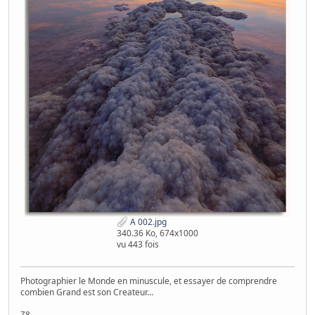
A 002.jpg
340.36 Ko, 674x1000
vu 443 fois
Photographier le Monde en minuscule, et essayer de comprendre
combien Grand est son Createur...
Z8