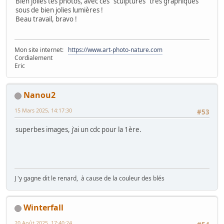
Bien jolies tes photos, avec ces "sculptures" très graphiques
sous de bien jolies lumières !
Beau travail, bravo !
Mon site internet:
https://www.art-photo-nature.com
Cordialement
Eric
Nanou2
15 Mars 2025, 14:17:30
#53
superbes images, j'ai un cdc pour la 1ère.
J 'y gagne dit le renard, à cause de la couleur des blés
Winterfall
20 Août 2025, 17:40:24