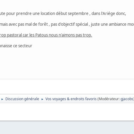
ute pour prendre une location début septembre , dans l'Ariége donc,
is avec pas mal de forêt , pas d'objectif spécial , juste une ambiance m
op pastoral car les Patous nous n'aimons pas trop.
nnaisse ce secteur
Discussion générale
Vos voyages & endroits favoris
(Modérateur:
gjacobs
►
►