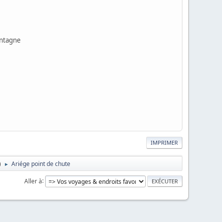
ontagne
IMPRIMER
)
Ariége point de chute
►
Aller à