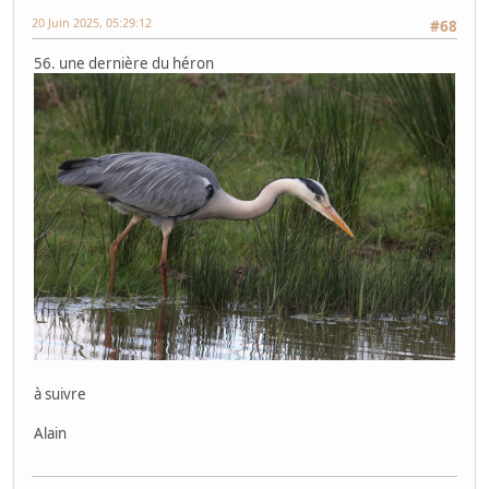
20 Juin 2025, 05:29:12
#68
56. une dernière du héron
à suivre
Alain