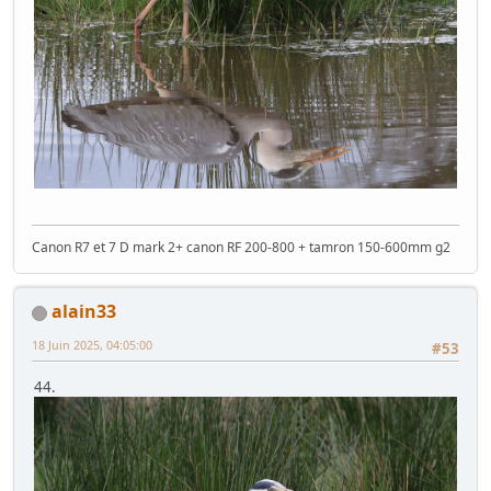
Canon R7 et 7 D mark 2+ canon RF 200-800 + tamron 150-600mm g2
alain33
18 Juin 2025, 04:05:00
#53
44.