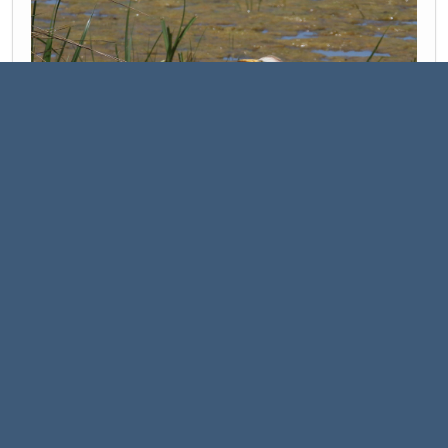
Canon R7 et 7 D mark 2+ canon RF 200-800 + tamron 150-600mm g2
1
2
4
5
...
19
Pages
3
EN HAUT
ACTIONS DE L'UTILISATEUR