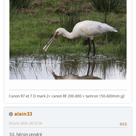
Canon R7 et 7 D mark 2+ canon RF 200-800 + tamron 150-600mm g2
alain33
20 Juin 2025, 05:27:26
#65
53. héron cendré