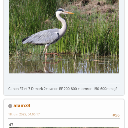
Canon R7 et 7 D mark 2+ canon RF 200-800 + tamron 150-600mm g2
alain33
18 Juin 2025, 04:06:17
#56
47.