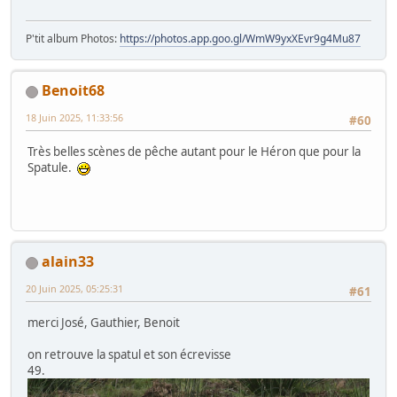
P'tit album Photos:
https://photos.app.goo.gl/WmW9yxXEvr9g4Mu87
Benoit68
18 Juin 2025, 11:33:56
#60
Très belles scènes de pêche autant pour le Héron que pour la
Spatule.
alain33
20 Juin 2025, 05:25:31
#61
merci José, Gauthier, Benoit
on retrouve la spatul et son écrevisse
49.