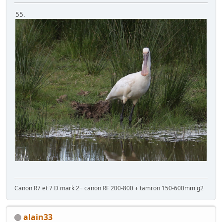
55.
Canon R7 et 7 D mark 2+ canon RF 200-800 + tamron 150-600mm g2
alain33