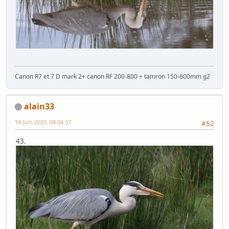
Canon R7 et 7 D mark 2+ canon RF 200-800 + tamron 150-600mm g2
alain33
18 Juin 2025, 04:04:37
#52
43.