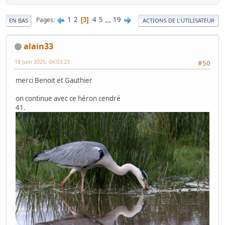
1
2
4
5
...
19
Pages
3
EN BAS
ACTIONS DE L'UTILISATEUR
alain33
18 Juin 2025, 04:03:23
#50
merci Benoit et Gauthier
on continue avec ce héron cendré
41.