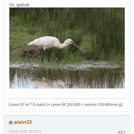
54. spatule
Canon R7 et 7 D mark 2+ canon RF 200-800 + tamron 150-600mm g2
alain33
20 Juin 2025, 05:28:22
#67