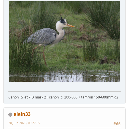
Canon R7 et 7 D mark 2+ canon RF 200-800 + tamron 150-600mm g2
alain33
20 Juin 2025, 05:27:55
#66