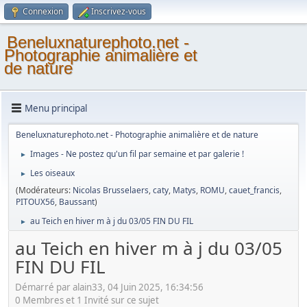
Connexion
Inscrivez-vous
Beneluxnaturephoto.net -
Photographie animalière et
de nature
Menu principal
Beneluxnaturephoto.net - Photographie animalière et de nature
Images - Ne postez qu'un fil par semaine et par galerie !
►
Les oiseaux
►
(Modérateurs:
Nicolas Brusselaers
,
caty
,
Matys
,
ROMU
,
cauet_francis
,
PITOUX56
,
Baussant
)
au Teich en hiver m à j du 03/05 FIN DU FIL
►
au Teich en hiver m à j du 03/05
FIN DU FIL
Démarré par alain33, 04 Juin 2025, 16:34:56
0 Membres et 1 Invité sur ce sujet