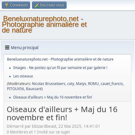
Connexion
Inscrivez-vous
Beneluxnaturephoto.net -
Photographie animalière et
de nature
Menu principal
Beneluxnaturephoto.net - Photographie animalière et de nature
Images - Ne postez qu'un fil par semaine et par galerie !
►
Les oiseaux
►
(Modérateurs:
Nicolas Brusselaers
,
caty
,
Matys
,
ROMU
,
cauet_francis
,
PITOUX56
,
Baussant
)
Oiseaux d'ailleurs + Maj du 16 novembre et fin!
►
Oiseaux d'ailleurs + Maj du 16
novembre et fin!
Démarré par blizzardbeast, 22 Mai 2025, 14:41:01
0 Membres et 1 Invité sur ce sujet