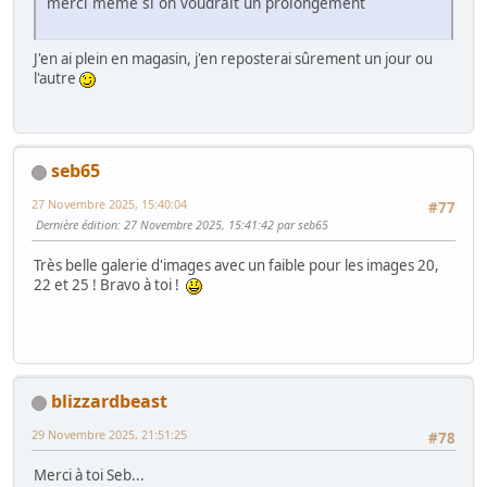
merci même si on voudrait un prolongement
J'en ai plein en magasin, j'en reposterai sûrement un jour ou
l'autre
seb65
27 Novembre 2025, 15:40:04
#77
Dernière édition
: 27 Novembre 2025, 15:41:42 par seb65
Très belle galerie d'images avec un faible pour les images 20,
22 et 25 ! Bravo à toi !
blizzardbeast
29 Novembre 2025, 21:51:25
#78
Merci à toi Seb...