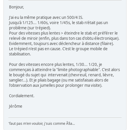
Bonjour,
J'ai eu la même pratique avec un 500/4 IS.
Jusqu'à 1/125... 1/60s, voire 1/45s, le stab n'était pas un
problème (sur trépied).
Pour des vitesses plus lentes > éteindre le stab et préférer le
relevé de miroir (enfin, plus dans ton cas d'obtu électronique).
Evidemment, toujours avec déclencheur à distance (filaire).
Le trépied n'est pas en cause. C'est le groupe mobile de
stabilisation.
Pour des vitesses encore plus lentes, 1/30... 1/20, je
commençais à atteindre la "limite photographiable". C'est alors
le bougé du sujet qui intervenait (chevreuil, renard, lièvre,
sanglier...). Et je pliais bagage (ou me satisfaisais alors de
l'observation aux jumelles pour prolonger ma visite).
Cordialement.
Jérôme
'faut pas m'en vouloir, j'suis comme Ã§a...