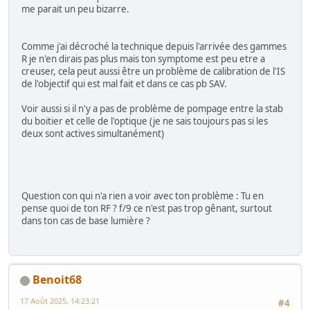
me parait un peu bizarre.
Comme j'ai décroché la technique depuis l'arrivée des gammes
R je n'en dirais pas plus mais ton symptome est peu etre a
creuser, cela peut aussi être un problème de calibration de l'IS
de l'objectif qui est mal fait et dans ce cas pb SAV.
Voir aussi si il n'y a pas de problème de pompage entre la stab
du boitier et celle de l'optique (je ne sais toujours pas si les
deux sont actives simultanément)
Question con qui n'a rien a voir avec ton problème : Tu en
pense quoi de ton RF ? f/9 ce n'est pas trop gênant, surtout
dans ton cas de base lumière ?
Benoit68
17 Août 2025, 14:23:21
#4