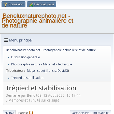
Connexion
Inscrivez-vous
Beneluxnaturephoto.net -
Photographie animalière et
de nature
Menu principal
Beneluxnaturephoto.net - Photographie animalière et de nature
Discussion générale
►
Photographie nature - Matériel - Technique
►
(Modérateurs:
Matys
,
cauet_francis
,
DavidG
)
Trépied et stabilisation
►
Trépied et stabilisation
Démarré par Benoit68, 12 Août 2025, 15:17:44
0 Membres et 1 Invité sur ce sujet
Pages
1
EN BAS
ACTIONS DE L'UTILISATEUR