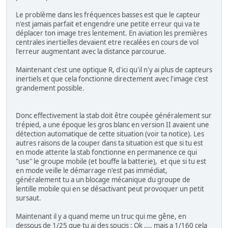
Le problème dans les fréquences basses est que le capteur
n'est jamais parfait et engendre une petite erreur qui va te
déplacer ton image tres lentement. En aviation les premières
centrales inertielles devaient etre recalées en cours de vol
l'erreur augmentant avec la distance parcourue.
Maintenant c'est une optique R, d'ici qu'il n'y ai plus de capteurs
inertiels et que cela fonctionne directement avec l'image c'est
grandement possible.
Donc effectivement la stab doit être coupée généralement sur
trépied, a une époque les gros blanc en version II avaient une
détection automatique de cette situation (voir ta notice). Les
autres raisons de la couper dans ta situation est que si tu est
en mode attente la stab fonctionne en permanence ce qui
"use" le groupe mobile (et bouffe la batterie), et que si tu est
en mode veille le démarrage n'est pas immédiat,
généralement tu a un blocage mécanique du groupe de
lentille mobile qui en se désactivant peut provoquer un petit
sursaut.
Maintenant il y a quand meme un truc qui me gêne, en
dessous de 1/25 que tu ai des soucis : Ok .... mais a 1/160 cela