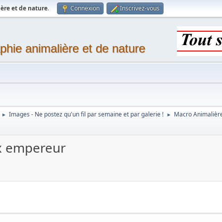
ère et de nature
.
Connexion
Inscrivez-vous
phie animalière et de nature
Images - Ne postez qu'un fil par semaine et par galerie !
Macro Animalièr
►
►
ax empereur