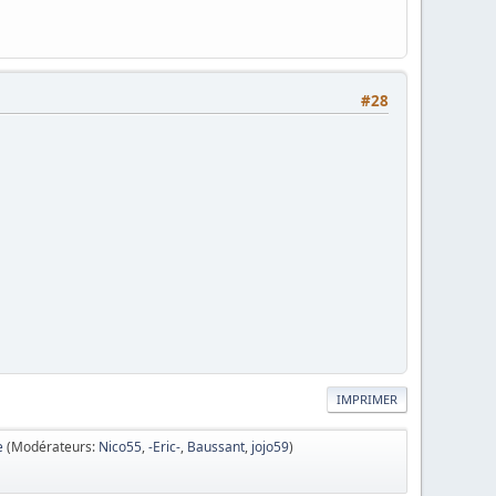
#28
IMPRIMER
e
(Modérateurs:
Nico55
,
-Eric-
,
Baussant
,
jojo59
)