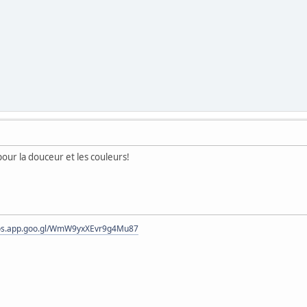
our la douceur et les couleurs!
tos.app.goo.gl/WmW9yxXEvr9g4Mu87