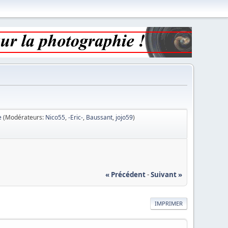
e
(Modérateurs:
Nico55
,
-Eric-
,
Baussant
,
jojo59
)
« Précédent
-
Suivant »
IMPRIMER