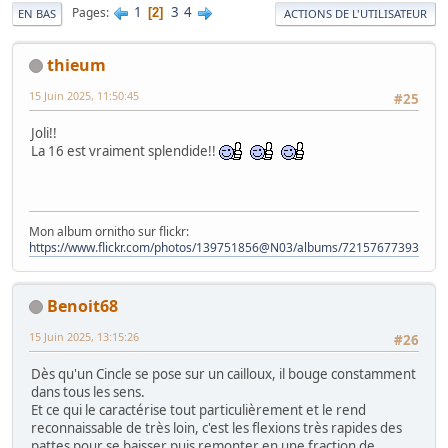
1
3
4
Pages
2
EN BAS
ACTIONS DE L'UTILISATEUR
thieum
15 Juin 2025, 11:50:45
#25
Joli!!
La 16 est vraiment splendide!!
Mon album ornitho sur flickr:
https://www.flickr.com/photos/139751856@N03/albums/72157677393828
Benoit68
15 Juin 2025, 13:15:26
#26
Dès qu'un Cincle se pose sur un cailloux, il bouge constamment
dans tous les sens.
Et ce qui le caractérise tout particulièrement et le rend
reconnaissable de très loin, c'est les flexions très rapides des
pattes pour se baisser puis remonter en une fraction de