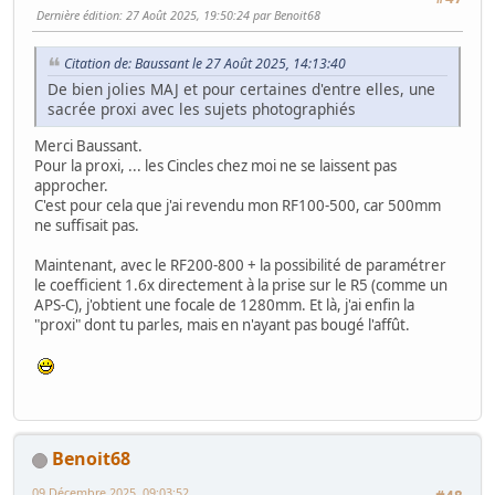
Dernière édition
: 27 Août 2025, 19:50:24 par Benoit68
Citation de: Baussant le 27 Août 2025, 14:13:40
De bien jolies MAJ et pour certaines d'entre elles, une
sacrée proxi avec les sujets photographiés
Merci Baussant.
Pour la proxi, ... les Cincles chez moi ne se laissent pas
approcher.
C'est pour cela que j'ai revendu mon RF100-500, car 500mm
ne suffisait pas.
Maintenant, avec le RF200-800 + la possibilité de paramétrer
le coefficient 1.6x directement à la prise sur le R5 (comme un
APS-C), j'obtient une focale de 1280mm. Et là, j'ai enfin la
"proxi" dont tu parles, mais en n'ayant pas bougé l'affût.
Benoit68
09 Décembre 2025, 09:03:52