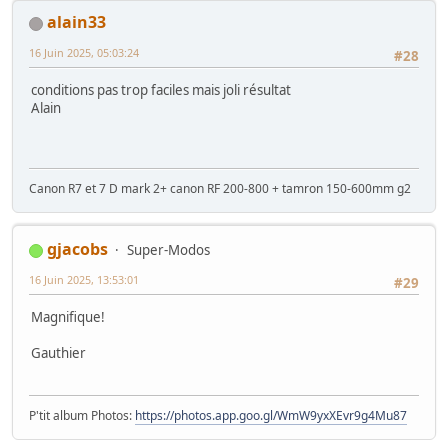
alain33
16 Juin 2025, 05:03:24
#28
conditions pas trop faciles mais joli résultat
Alain
Canon R7 et 7 D mark 2+ canon RF 200-800 + tamron 150-600mm g2
gjacobs
Super-Modos
16 Juin 2025, 13:53:01
#29
Magnifique!
Gauthier
P'tit album Photos:
https://photos.app.goo.gl/WmW9yxXEvr9g4Mu87