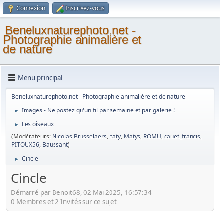
Connexion
Inscrivez-vous
Beneluxnaturephoto.net -
Photographie animalière et
de nature
Menu principal
Beneluxnaturephoto.net - Photographie animalière et de nature
Images - Ne postez qu'un fil par semaine et par galerie !
►
Les oiseaux
►
(Modérateurs:
Nicolas Brusselaers
,
caty
,
Matys
,
ROMU
,
cauet_francis
,
PITOUX56
,
Baussant
)
Cincle
►
Cincle
Démarré par Benoit68, 02 Mai 2025, 16:57:34
0 Membres et 2 Invités sur ce sujet