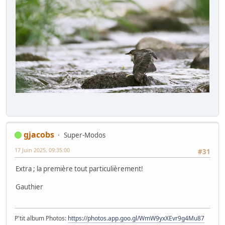
gjacobs
Super-Modos
17 Juin 2025, 09:35:00
#31
Extra ; la première tout particulièrement!
Gauthier
P'tit album Photos:
https://photos.app.goo.gl/WmW9yxXEvr9g4Mu87