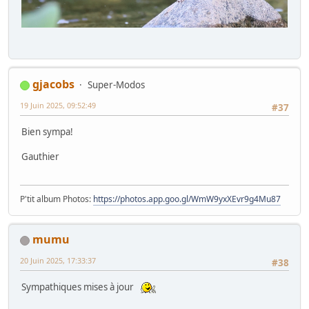
gjacobs
Super-Modos
19 Juin 2025, 09:52:49
#37
Bien sympa!
Gauthier
P'tit album Photos:
https://photos.app.goo.gl/WmW9yxXEvr9g4Mu87
mumu
20 Juin 2025, 17:33:37
#38
Sympathiques mises à jour