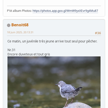
P'tit album Photos:
https://photos.app.goo.gl/WmW9yxXEvr9g4Mu87
Benoit68
18 Juin 2025, 20:13:31
#36
Ce matin, un juvénile très jeune arrive tout seul pour pêcher.
Nr.31
Encore duveteux et tout gris