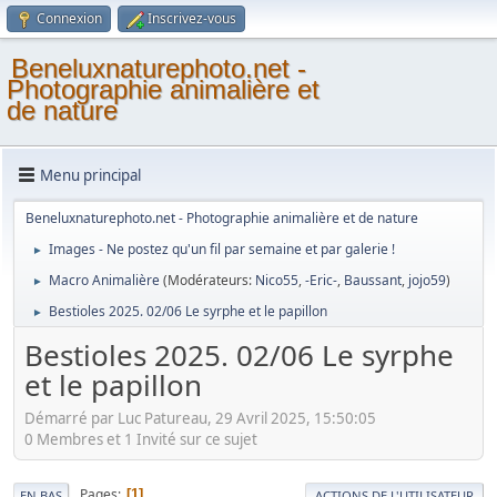
Connexion
Inscrivez-vous
Beneluxnaturephoto.net -
Photographie animalière et
de nature
Menu principal
Beneluxnaturephoto.net - Photographie animalière et de nature
Images - Ne postez qu'un fil par semaine et par galerie !
►
Macro Animalière
(Modérateurs:
Nico55
,
-Eric-
,
Baussant
,
jojo59
)
►
Bestioles 2025. 02/06 Le syrphe et le papillon
►
Bestioles 2025. 02/06 Le syrphe
et le papillon
Démarré par Luc Patureau, 29 Avril 2025, 15:50:05
0 Membres et 1 Invité sur ce sujet
Pages
1
EN BAS
ACTIONS DE L'UTILISATEUR