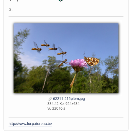
3.
62211-215plbm.jpg
334.42 Ko, 924x634
vu 330 fois
http://www.lucpatureau.be