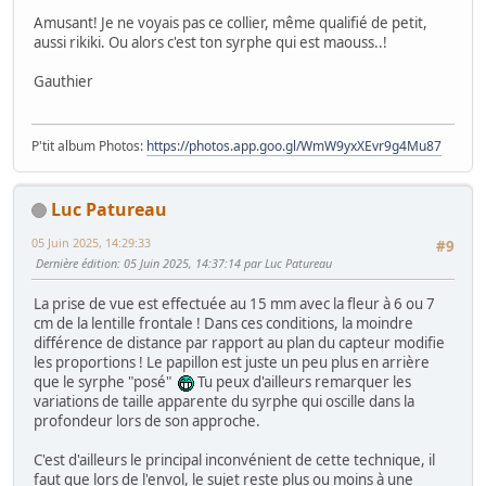
Amusant! Je ne voyais pas ce collier, même qualifié de petit,
aussi rikiki. Ou alors c'est ton syrphe qui est maouss..!
Gauthier
P'tit album Photos:
https://photos.app.goo.gl/WmW9yxXEvr9g4Mu87
Luc Patureau
05 Juin 2025, 14:29:33
#9
Dernière édition
: 05 Juin 2025, 14:37:14 par Luc Patureau
La prise de vue est effectuée au 15 mm avec la fleur à 6 ou 7
cm de la lentille frontale ! Dans ces conditions, la moindre
différence de distance par rapport au plan du capteur modifie
les proportions ! Le papillon est juste un peu plus en arrière
que le syrphe "posé"
Tu peux d'ailleurs remarquer les
variations de taille apparente du syrphe qui oscille dans la
profondeur lors de son approche.
C'est d'ailleurs le principal inconvénient de cette technique, il
faut que lors de l'envol, le sujet reste plus ou moins à une