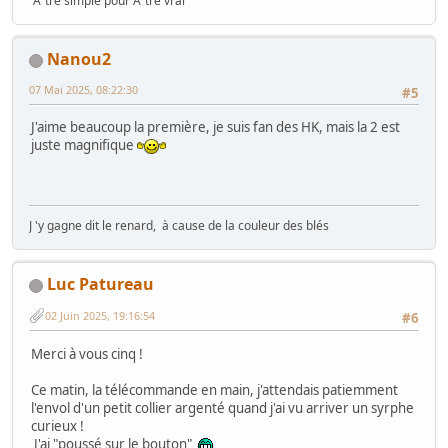
"Ãªtre simple pour Ãªtre vrai"
Nanou2
07 Mai 2025, 08:22:30
#5
J'aime beaucoup la première, je suis fan des HK, mais la 2 est
juste magnifique
J 'y gagne dit le renard, à cause de la couleur des blés
Luc Patureau
02 Juin 2025, 19:16:54
#6
Merci à vous cinq !
Ce matin, la télécommande en main, j'attendais patiemment
l'envol d'un petit collier argenté quand j'ai vu arriver un syrphe
curieux !
J'ai "poussé sur le bouton"