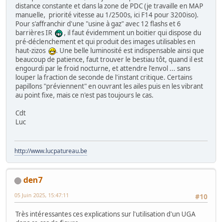
distance constante et dans la zone de PDC (je travaille en MAP
manuelle, priorité vitesse au 1/2500s, ici F14 pour 3200iso).
Pour s'affranchir d'une "usine à gaz" avec 12 flashs et 6
barrières IR
, il faut évidemment un boitier qui dispose du
pré-déclenchement et qui produit des images utilisables en
haut-zizos
. Une belle luminosité est indispensable ainsi que
beaucoup de patience, faut trouver le bestiau tôt, quand il est
engourdi par le froid nocturne, et attendre l'envol ... sans
louper la fraction de seconde de l'instant critique. Certains
papillons "préviennent" en ouvrant les ailes puis en les vibrant
au point fixe, mais ce n'est pas toujours le cas.
Cdt
Luc
http://www.lucpatureau.be
den7
05 Juin 2025, 15:47:11
#10
Très intéressantes ces explications sur l'utilisation d'un UGA