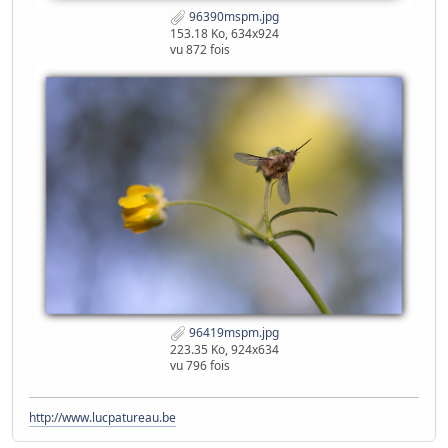
96390mspm.jpg
153.18 Ko, 634x924
vu 872 fois
96419mspm.jpg
223.35 Ko, 924x634
vu 796 fois
http://www.lucpatureau.be