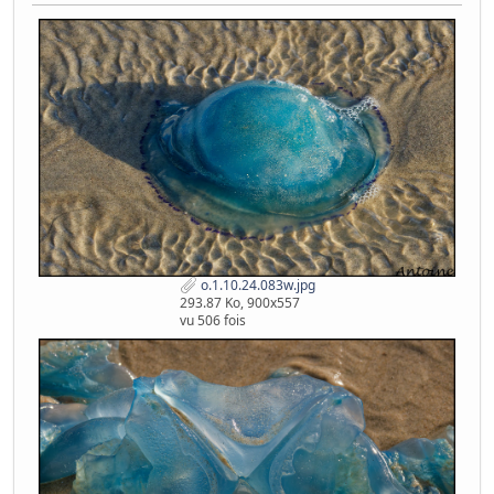
o.1.10.24.083w.jpg
293.87 Ko, 900x557
vu 506 fois