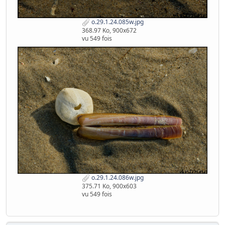
o.29.1.24.085w.jpg
368.97 Ko, 900x672
vu 549 fois
o.29.1.24.086w.jpg
375.71 Ko, 900x603
vu 549 fois