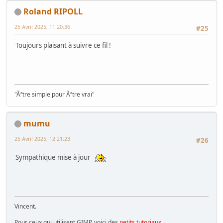
Roland RIPOLL
25 Avril 2025, 11:20:36
#25
Toujours plaisant à suivre ce fil !
"Ãªtre simple pour Ãªtre vrai"
mumu
25 Avril 2025, 12:21:23
#26
Sympathique mise à jour
Vincent.
Pour ceux qui utilisent GIMP, voici des
petits tutoriaux
.