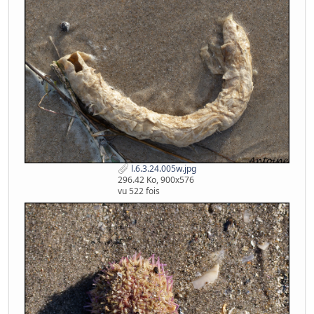
l.6.3.24.005w.jpg
296.42 Ko, 900x576
vu 522 fois