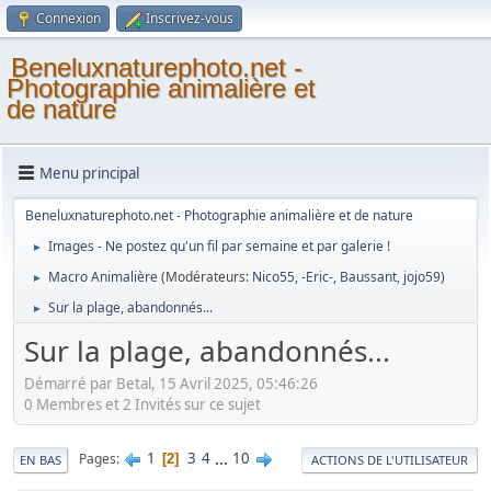
Connexion
Inscrivez-vous
Beneluxnaturephoto.net -
Photographie animalière et
de nature
Menu principal
Beneluxnaturephoto.net - Photographie animalière et de nature
Images - Ne postez qu'un fil par semaine et par galerie !
►
Macro Animalière
(Modérateurs:
Nico55
,
-Eric-
,
Baussant
,
jojo59
)
►
Sur la plage, abandonnés...
►
Sur la plage, abandonnés...
Démarré par Betal, 15 Avril 2025, 05:46:26
0 Membres et 2 Invités sur ce sujet
1
3
4
...
10
Pages
2
EN BAS
ACTIONS DE L'UTILISATEUR