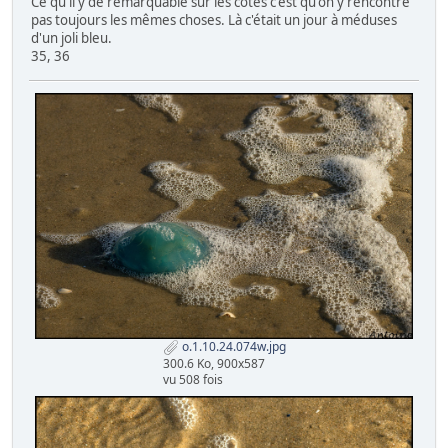
Ce qu'il y de remarquable sur les côtes c'est qu'on y rencontre
pas toujours les mêmes choses. Là c'était un jour à méduses
d'un joli bleu.
35, 36
o.1.10.24.074w.jpg
300.6 Ko, 900x587
vu 508 fois