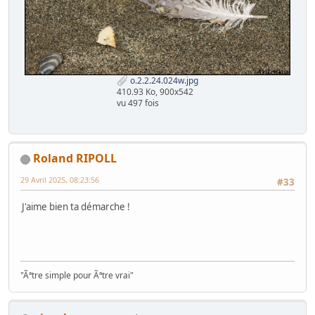
o.2.2.24.024w.jpg
410.93 Ko, 900x542
vu 497 fois
Roland RIPOLL
29 Avril 2025, 08:23:56
#33
J'aime bien ta démarche !
"Ãªtre simple pour Ãªtre vrai"