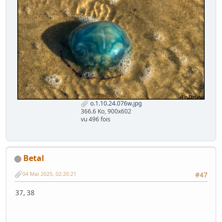
o.1.10.24.076w.jpg
366.6 Ko, 900x602
vu 496 fois
Betal
04 Mai 2025, 02:20:21
#47
37, 38