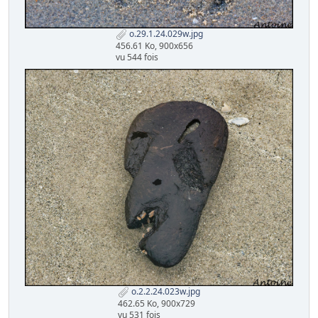
o.29.1.24.029w.jpg
456.61 Ko, 900x656
vu 544 fois
o.2.2.24.023w.jpg
462.65 Ko, 900x729
vu 531 fois