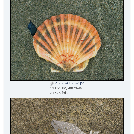
o.2.2.24.025w.jpg
443.61 Ko, 900x649
vu 528 fois