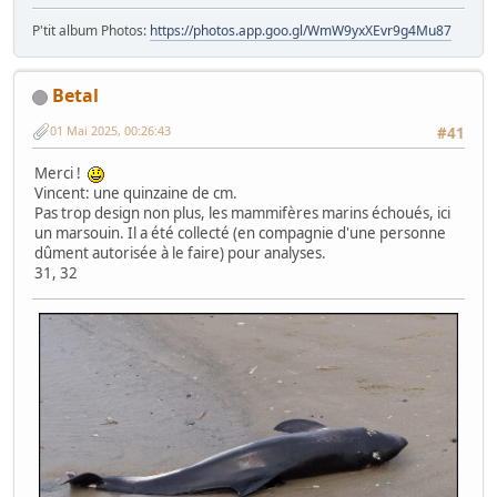
P'tit album Photos:
https://photos.app.goo.gl/WmW9yxXEvr9g4Mu87
Betal
01 Mai 2025, 00:26:43
#41
Merci !
Vincent: une quinzaine de cm.
Pas trop design non plus, les mammifères marins échoués, ici
un marsouin. Il a été collecté (en compagnie d'une personne
dûment autorisée à le faire) pour analyses.
31, 32