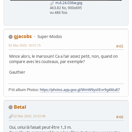
m.6.24.036w.jpg
463.82 Ko, 900x695
vu 486 fois
gjacobs
Super-Modos
02 Mai 2025, 10:01:15
#45
Mince alors, le marsouin! Ca a l'air assez petit, non, quand on
compare avec les couteaux, par exemple?
Gauthier
P'tit album Photos:
https://photos.app.goo.gl/WmW9yxXEvr9g4Mu87
Betal
02 Mai 2025, 23:52:48
#46
Oui, celui là faisait peut-être 1,3 m.