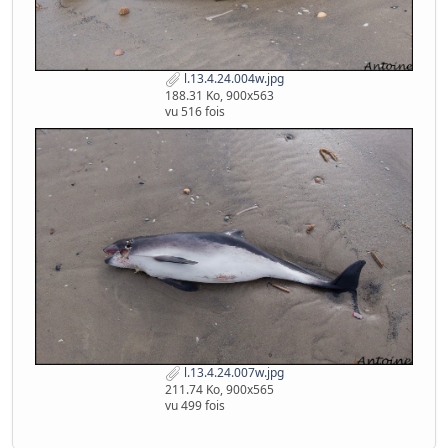
l.13.4.24.004w.jpg
188.31 Ko, 900x563
vu 516 fois
l.13.4.24.007w.jpg
211.74 Ko, 900x565
vu 499 fois