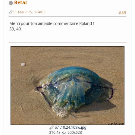
Betal
05 Mai 2025, 02:48:35
#49
Merci pour ton aimable commentaire Roland !
39, 40
o.1.10.24.109w.jpg
310.48 Ko, 900x623