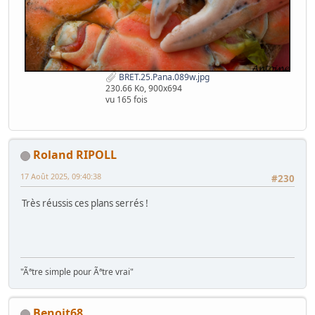
BRET.25.Pana.089w.jpg
230.66 Ko, 900x694
vu 165 fois
Roland RIPOLL
17 Août 2025, 09:40:38
#230
Très réussis ces plans serrés !
"Ãªtre simple pour Ãªtre vrai"
Benoit68