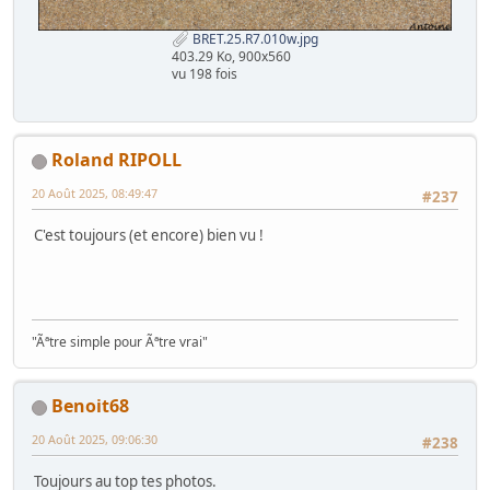
BRET.25.R7.010w.jpg
403.29 Ko, 900x560
vu 198 fois
Roland RIPOLL
20 Août 2025, 08:49:47
#237
C'est toujours (et encore) bien vu !
"Ãªtre simple pour Ãªtre vrai"
Benoit68
20 Août 2025, 09:06:30
#238
Toujours au top tes photos.