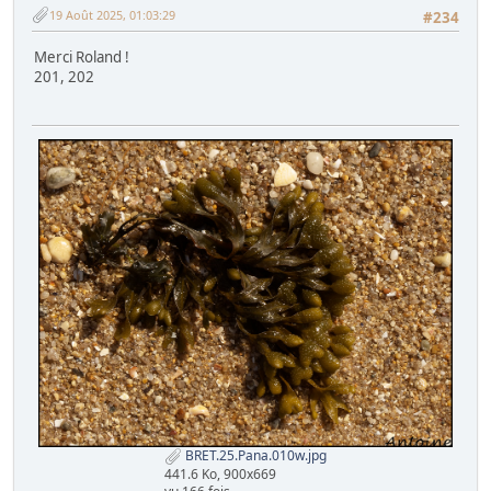
19 Août 2025, 01:03:29
#234
Merci Roland !
201, 202
BRET.25.Pana.010w.jpg
441.6 Ko, 900x669