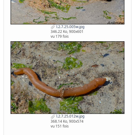
l.2.7.25.005w.jpg
346.22 Ko, 900x601
vu 179 fois
l.2.7.25.012w.jpg
368.14 Ko, 900x574
vu 151 fois