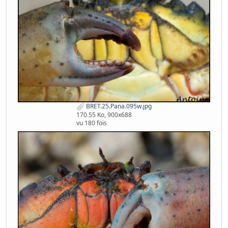
BRET.25.Pana.095w.jpg
170.55 Ko, 900x688
vu 180 fois