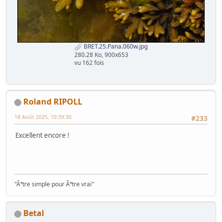
BRET.25.Pana.060w.jpg
280.28 Ko, 900x653
vu 162 fois
Roland RIPOLL
18 Août 2025, 10:39:30
#233
Excellent encore !
"Ãªtre simple pour Ãªtre vrai"
Betal