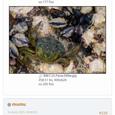
vu 177 fois
BRET.25.Pana.098w.jpg
358.51 Ko, 900x628
vu 200 fois
mumu
16 Août 2025, 09:45:05
#228