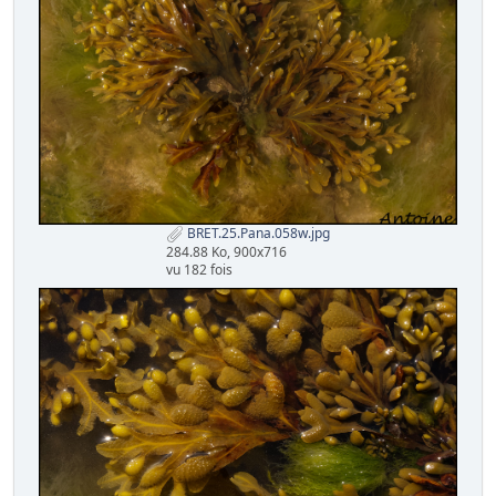
BRET.25.Pana.058w.jpg
284.88 Ko, 900x716
vu 182 fois