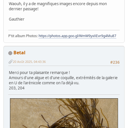
Waouh, il y a de magnifiques images encore depuis mon
dernier passage!
Gauthier
P'tit album Photos:
https://photos.app.goo.gl/WmW9yxXEvr9g4Mu87
Betal
20 Août 2025, 04:43:36
#236
Merci pour ta plaisante remarque !
Amours d'une algue et d'une coquille, extrémités de la galerie
en U de l'arénicole comme on l'a déjà vu.
203, 204