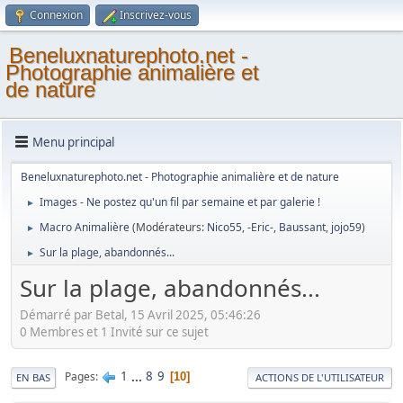
Connexion
Inscrivez-vous
Beneluxnaturephoto.net -
Photographie animalière et
de nature
Menu principal
Beneluxnaturephoto.net - Photographie animalière et de nature
Images - Ne postez qu'un fil par semaine et par galerie !
►
Macro Animalière
(Modérateurs:
Nico55
,
-Eric-
,
Baussant
,
jojo59
)
►
Sur la plage, abandonnés...
►
Sur la plage, abandonnés...
Démarré par Betal, 15 Avril 2025, 05:46:26
0 Membres et 1 Invité sur ce sujet
1
...
8
9
Pages
10
EN BAS
ACTIONS DE L'UTILISATEUR