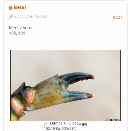
Betal
16 Août 2025, 05:48:02
#227
Merci à vous !
195, 196
BRET.25.Pana.096w.jpg
102.19 Ko, 900x582