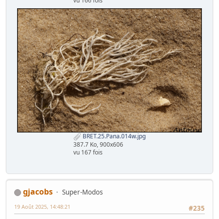
vu 166 fois
BRET.25.Pana.014w.jpg
387.7 Ko, 900x606
vu 167 fois
gjacobs
Super-Modos
19 Août 2025, 14:48:21
#235