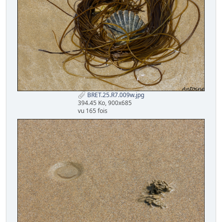
BRET.25.R7.009w.jpg
394.45 Ko, 900x685
vu 165 fois