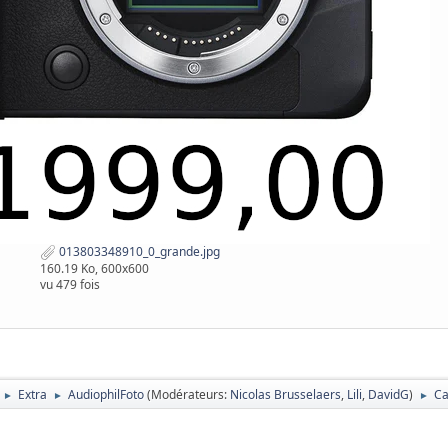
013803348910_0_grande.jpg
160.19 Ko, 600x600
vu 479 fois
Extra
AudiophilFoto
(Modérateurs:
Nicolas Brusselaers
,
Lili
,
DavidG
)
Ca
►
►
►