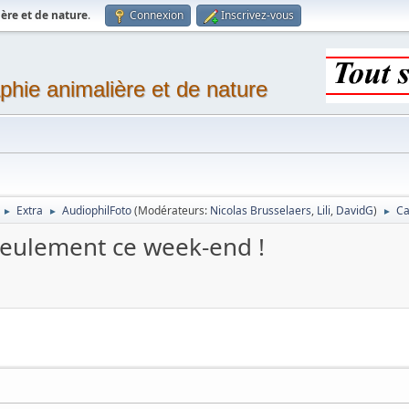
ère et de nature
.
Connexion
Inscrivez-vous
phie animalière et de nature
Extra
AudiophilFoto
(Modérateurs:
Nicolas Brusselaers
,
Lili
,
DavidG
)
Ca
►
►
►
seulement ce week-end !