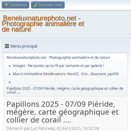
Connexion
Inscrivez-vous
Beneluxnaturephoto.net -
Photographie animalière et
de nature
Menu principal
Beneluxnaturephoto.net - Photographie animalière et de nature
Images - Ne postez qu'un fil par semaine et par galerie !
►
Macro Animalière
(Modérateurs:
Nico55
,
-Eric-
,
Baussant
,
jojo59
)
►
►
Papillons 2025 - 07/09 Piéride, mégère, carte géographique et collier de
corail ....
Papillons 2025 - 07/09 Piéride,
mégère, carte géographique et
collier de corail ....
Démarré par Luc Patureau, 02 Avril 2025, 16:52:38