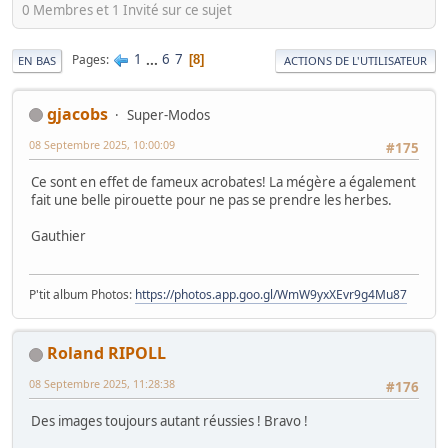
0 Membres et 1 Invité sur ce sujet
1
...
6
7
Pages
8
EN BAS
ACTIONS DE L'UTILISATEUR
gjacobs
Super-Modos
08 Septembre 2025, 10:00:09
#175
Ce sont en effet de fameux acrobates! La mégère a également
fait une belle pirouette pour ne pas se prendre les herbes.
Gauthier
P'tit album Photos:
https://photos.app.goo.gl/WmW9yxXEvr9g4Mu87
Roland RIPOLL
08 Septembre 2025, 11:28:38
#176
Des images toujours autant réussies ! Bravo !