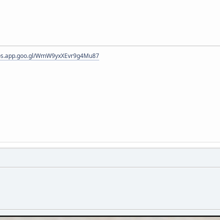
tos.app.goo.gl/WmW9yxXEvr9g4Mu87