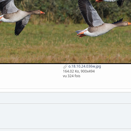
o.18.10.24.036w.jpg
164.02 Ko, 900x494
vu 324 fois