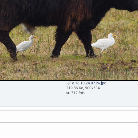
o.18.10.24.072w.jpg
219.86 Ko, 900x534
vu 312 fois