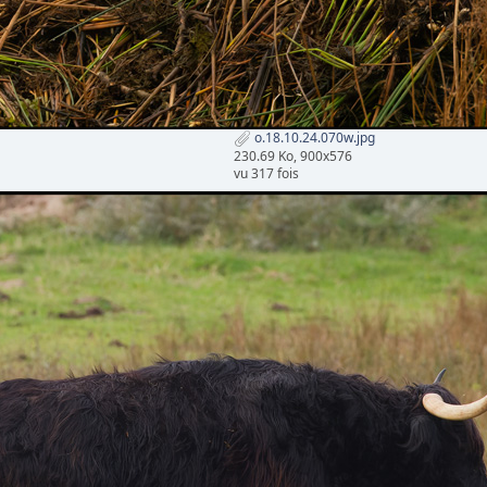
o.18.10.24.070w.jpg
230.69 Ko, 900x576
vu 317 fois