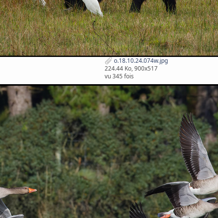
o.18.10.24.074w.jpg
224.44 Ko, 900x517
vu 345 fois