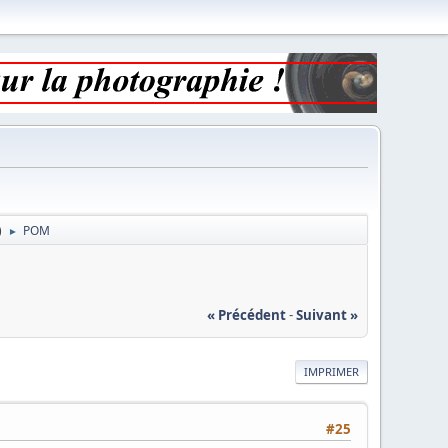
)
POM
►
« Précédent
-
Suivant »
IMPRIMER
#25