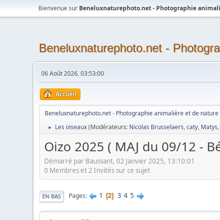
Bienvenue sur
Beneluxnaturephoto.net - Photographie animali
Beneluxnaturephoto.net - Photogra
06 Août 2026, 03:53:00
Accueil
Beneluxnaturephoto.net - Photographie animalière et de nature
Les oiseaux
(Modérateurs:
Nicolas Brusselaers
,
caty
,
Matys
►
Oizo 2025 ( MAJ du 09/12 - B
Démarré par Baussant, 02 Janvier 2025, 13:10:01
0 Membres et 2 Invités sur ce sujet
1
3
4
5
Pages
2
EN BAS