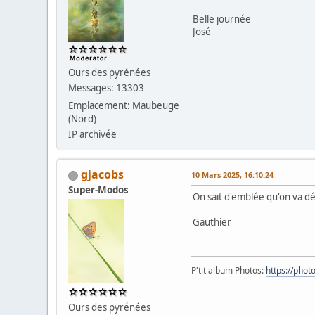
Belle journée
José
Ours des pyrénées
Messages: 13303
Emplacement: Maubeuge
(Nord)
IP archivée
gjacobs
10 Mars 2025, 16:10:24
Super-Modos
On sait d'emblée qu'on va dé
Gauthier
P'tit album Photos:
https://pho
Ours des pyrénées