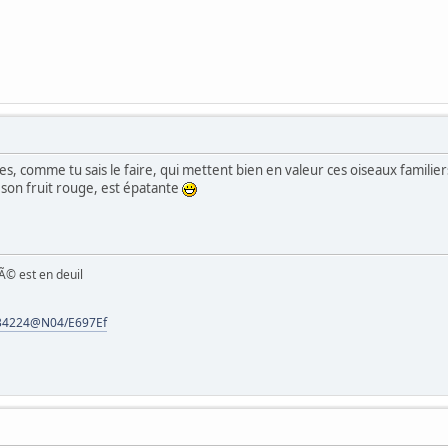
, comme tu sais le faire, qui mettent bien en valeur ces oiseaux familiers. J'
 son fruit rouge, est épatante
tÃ© est en deuil
2334224@N04/E697Ef