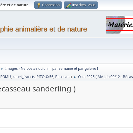
ère et de nature
.
Connexion
Inscrivez-vous
phie animalière et de nature
Images - Ne postez qu'un fil par semaine et par galerie !
►
,
ROMU
,
cauet_francis
,
PITOUX56
,
Baussant
)
Oizo 2025 ( MAJ du 09/12 - Bécas
►
écasseau sanderling )