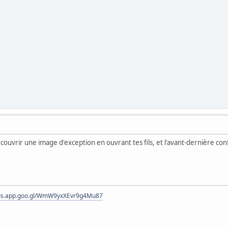
couvrir une image d'exception en ouvrant tes fils, et l'avant-dernière c
tos.app.goo.gl/WmW9yxXEvr9g4Mu87