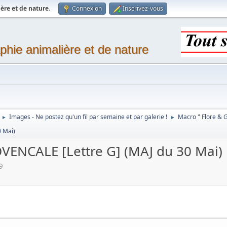
ère et de nature
.
Connexion
Inscrivez-vous
phie animalière et de nature
Images - Ne postez qu'un fil par semaine et par galerie !
Macro " Flore & 
►
►
 Mai)
ENCALE [Lettre G] (MAJ du 30 Mai)
9