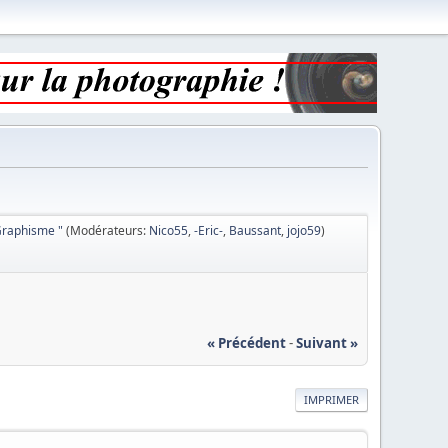
Graphisme "
(Modérateurs:
Nico55
,
-Eric-
,
Baussant
,
jojo59
)
« Précédent
-
Suivant »
IMPRIMER