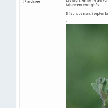
Les fleurs, en forme d'enton
IP archivée
faiblement émarginés.
Il fleurit de mars à septemb
1