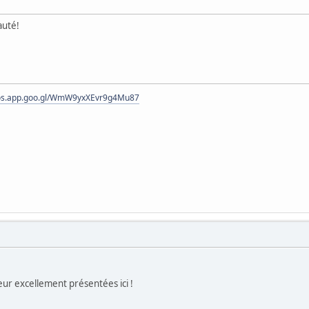
auté!
tos.app.goo.gl/WmW9yxXEvr9g4Mu87
ur excellement présentées ici !