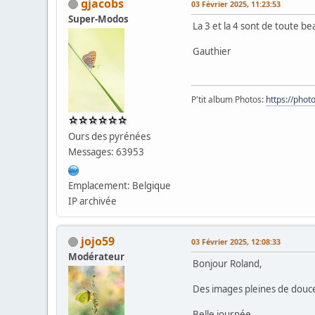
gjacobs
03 Février 2025, 11:23:53
Super-Modos
La 3 et la 4 sont de toute be
Gauthier
P'tit album Photos:
https://pho
Ours des pyrénées
Messages: 63953
Emplacement: Belgique
IP archivée
jojo59
03 Février 2025, 12:08:33
Modérateur
Bonjour Roland,
Des images pleines de douce
Belle journée