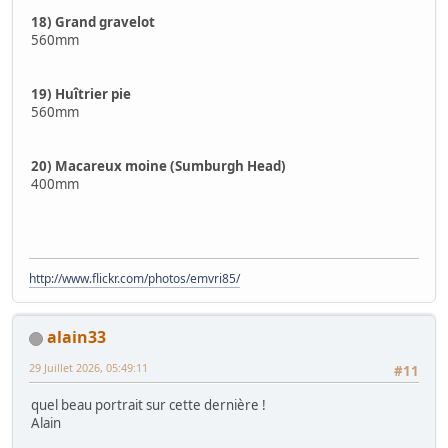
18) Grand gravelot
560mm
19) Huîtrier pie
560mm
20) Macareux moine (Sumburgh Head)
400mm
http://www.flickr.com/photos/emvri85/
alain33
29 Juillet 2026, 05:49:11
#11
quel beau portrait sur cette dernière !
Alain