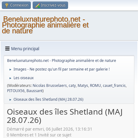
Connexion
Inscrivez-vous
Beneluxnaturephoto.net -
Photographie animalière et
de nature
Menu principal
Beneluxnaturephoto.net - Photographie animalière et de nature
Images - Ne postez qu'un fil par semaine et par galerie !
►
Les oiseaux
►
(Modérateurs:
Nicolas Brusselaers
,
caty
,
Matys
,
ROMU
,
cauet_francis
,
PITOUX56
,
Baussant
)
Oiseaux des îles Shetland (MAJ 28.07.26)
►
Oiseaux des îles Shetland (MAJ
28.07.26)
Démarré par emvri, 06 Juillet 2026, 13:16:31
0 Membres et 1 Invité sur ce sujet