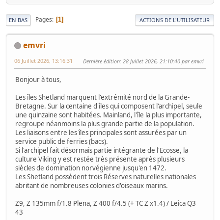
Pages
1
EN BAS
ACTIONS DE L'UTILISATEUR
emvri
06 Juillet 2026, 13:16:31
Dernière édition
: 28 Juillet 2026, 21:10:40 par emvri
Bonjour à tous,
Les îles Shetland marquent l'extrémité nord de la Grande-
Bretagne. Sur la centaine d'îles qui composent l'archipel, seule
une quinzaine sont habitées. Mainland, l'île la plus importante,
regroupe néanmoins la plus grande partie de la population.
Les liaisons entre les îles principales sont assurées par un
service public de ferries (bacs).
Si l'archipel fait désormais partie intégrante de l'Ecosse, la
culture Viking y est restée très présente après plusieurs
siècles de domination norvégienne jusqu'en 1472.
Les Shetland possèdent trois Réserves naturelles nationales
abritant de nombreuses colonies d'oiseaux marins.
Z9, Z 135mm f/1.8 Plena, Z 400 f/4.5 (+ TC Z x1.4) / Leica Q3
43