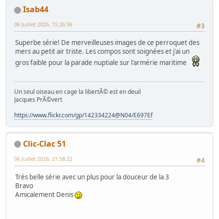
Isab44
06 Juillet 2026, 15:26:36
#3
Superbe série! De merveilleuses images de ce perroquet des
mers au petit air triste. Les compos sont soignées et j'ai un
gros faible pour la parade nuptiale sur l'armérie maritime
Un seul oiseau en cage la libertÃ© est en deuil
Jacques PrÃ©vert
https://www.flickr.com/gp/142334224@N04/E697Ef
Clic-Clac 51
06 Juillet 2026, 21:58:22
#4
Très belle série avec un plus pour la douceur de la 3
Bravo
Amicalement Denis