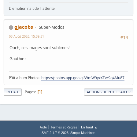
L' émotion nait de l' attente
gjacobs
Super-Modos
03 Août 2026, 15:39:51
#14
Ouch, ces images sont sublimes!
Gauthier
P'tit album Photos:
https://photos.app.goo.gl/WmW9yxXEvr9g4Mu87
Pages
1
EN HAUT
ACTIONS DE L'UTILISATEUR
|
|
Aide
Termes et Règles
En haut ▲
,
SMF 2.1.7 © 2026
Simple Machines