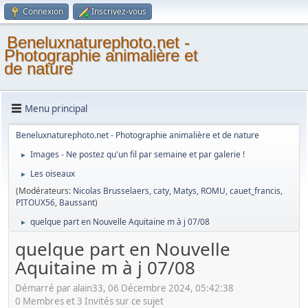
Connexion
Inscrivez-vous
Beneluxnaturephoto.net -
Photographie animalière et
de nature
Menu principal
Beneluxnaturephoto.net - Photographie animalière et de nature
Images - Ne postez qu'un fil par semaine et par galerie !
►
Les oiseaux
►
(Modérateurs:
Nicolas Brusselaers
,
caty
,
Matys
,
ROMU
,
cauet_francis
,
PITOUX56
,
Baussant
)
quelque part en Nouvelle Aquitaine m à j 07/08
►
quelque part en Nouvelle
Aquitaine m à j 07/08
Démarré par alain33, 06 Décembre 2024, 05:42:38
0 Membres et 3 Invités sur ce sujet