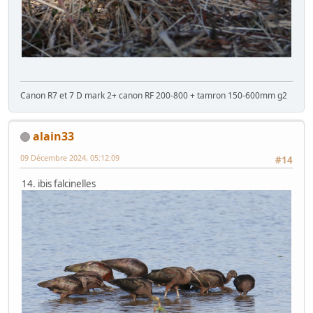
Canon R7 et 7 D mark 2+ canon RF 200-800 + tamron 150-600mm g2
alain33
09 Décembre 2024, 05:12:09
#14
14. ibis falcinelles