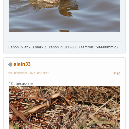
Canon R7 et 7 D mark 2+ canon RF 200-800 + tamron 150-600mm g2
alain33
09 Décembre 2024, 05:09:45
#10
10. bécassine