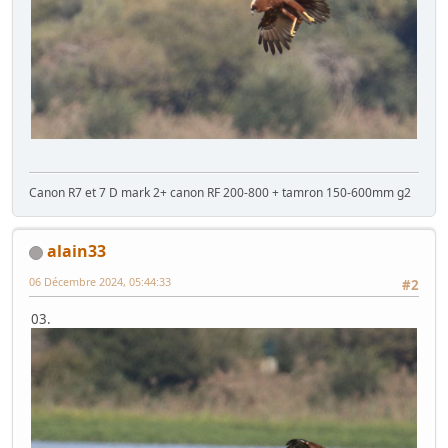
Canon R7 et 7 D mark 2+ canon RF 200-800 + tamron 150-600mm g2
alain33
06 Décembre 2024, 05:44:33
#2
03.