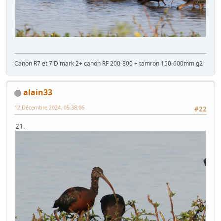
12 Décembre 2024, 05:37:34
#21
20. ibis falcinelles
Canon R7 et 7 D mark 2+ canon RF 200-800 + tamron 150-600mm g2
alain33
12 Décembre 2024, 05:38:06
#22