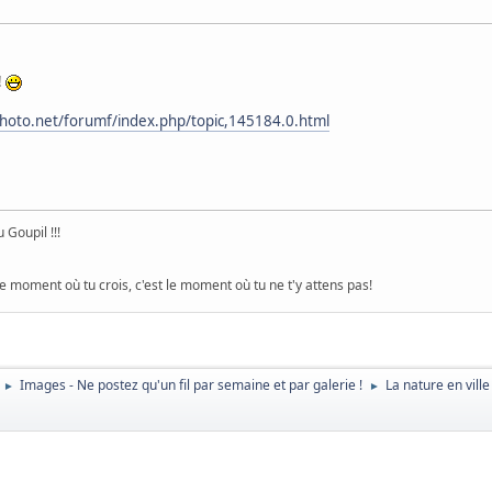
!
hoto.net/forumf/index.php/topic,145184.0.html
 Goupil !!!
le moment où tu crois, c'est le moment où tu ne t'y attens pas!
Images - Ne postez qu'un fil par semaine et par galerie !
La nature en ville
►
►