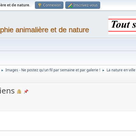
ère et de nature
.
Connexion
Inscrivez-vous
phie animalière et de nature
Images - Ne postez qu'un fil par semaine et par galerie !
La nature en ville
►
►
iens