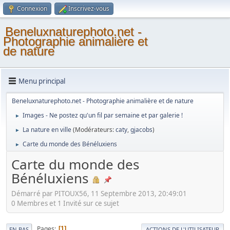
Connexion
Inscrivez-vous
Beneluxnaturephoto.net -
Photographie animalière et
de nature
Menu principal
Beneluxnaturephoto.net - Photographie animalière et de nature
Images - Ne postez qu'un fil par semaine et par galerie !
►
La nature en ville
(Modérateurs:
caty
,
gjacobs
)
►
Carte du monde des Bénéluxiens
►
Carte du monde des
Bénéluxiens
Démarré par PITOUX56, 11 Septembre 2013, 20:49:01
0 Membres et 1 Invité sur ce sujet
Pages
1
EN BAS
ACTIONS DE L'UTILISATEUR