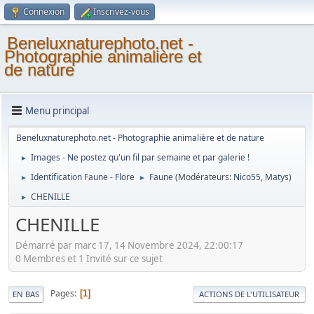
Connexion
Inscrivez-vous
Beneluxnaturephoto.net -
Photographie animalière et
de nature
Menu principal
Beneluxnaturephoto.net - Photographie animalière et de nature
Images - Ne postez qu'un fil par semaine et par galerie !
►
Identification Faune - Flore
Faune
(Modérateurs:
Nico55
,
Matys
)
►
►
CHENILLE
►
CHENILLE
Démarré par marc 17, 14 Novembre 2024, 22:00:17
0 Membres et 1 Invité sur ce sujet
Pages
1
EN BAS
ACTIONS DE L'UTILISATEUR