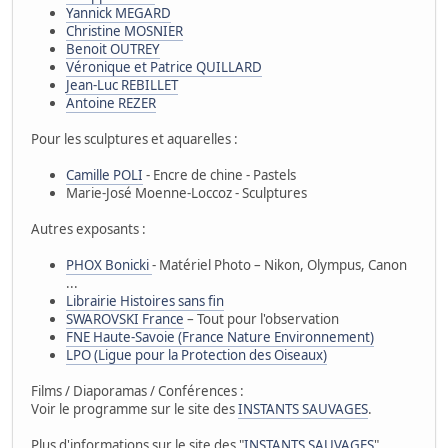
Yannick MEGARD
Christine MOSNIER
Benoit OUTREY
Véronique et Patrice QUILLARD
Jean-Luc REBILLET
Antoine REZER
Pour les sculptures et aquarelles :
Camille POLI
- Encre de chine - Pastels
Marie-José Moenne-Loccoz - Sculptures
Autres exposants :
PHOX Bonicki
- Matériel Photo – Nikon, Olympus, Canon
...
Librairie Histoires sans fin
SWAROVSKI France
– Tout pour l'observation
FNE Haute-Savoie (France Nature Environnement)
LPO (Ligue pour la Protection des Oiseaux)
Films / Diaporamas / Conférences :
Voir le programme sur le site des
INSTANTS SAUVAGES
.
Plus d'informations sur le site des "
INSTANTS SAUVAGES
"