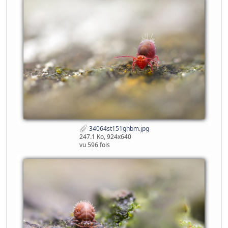
34064st151ghbm.jpg
247.1 Ko, 924x640
vu 596 fois