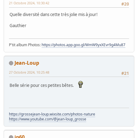
21 Octobre 2024, 10:30:42
#20
Quelle diversité dans cette très jolie mis à jour!
Gauthier
P'tit album Photos:
https://photos.app.goo.gl/WmW9yxXEvr9g4Mu87
Jean-Loup
27 Octobre 2024, 10:25:48
#21
Belle série pour ces petites bêtes.
https://grossejean-loup.wixsite.com/photos-nature
https://www.youtube.com/@jean-loup_grosse
jp60