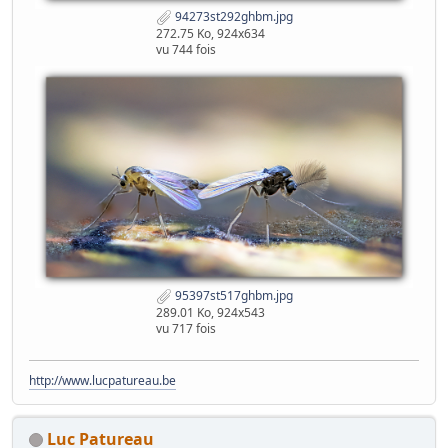
94273st292ghbm.jpg
272.75 Ko, 924x634
vu 744 fois
95397st517ghbm.jpg
289.01 Ko, 924x543
vu 717 fois
http://www.lucpatureau.be
Luc Patureau