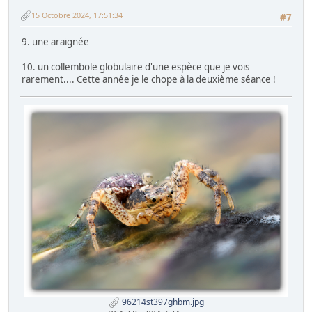
15 Octobre 2024, 17:51:34
#7
9. une araignée
10. un collembole globulaire d'une espèce que je vois
rarement.... Cette année je le chope à la deuxième séance !
96214st397ghbm.jpg