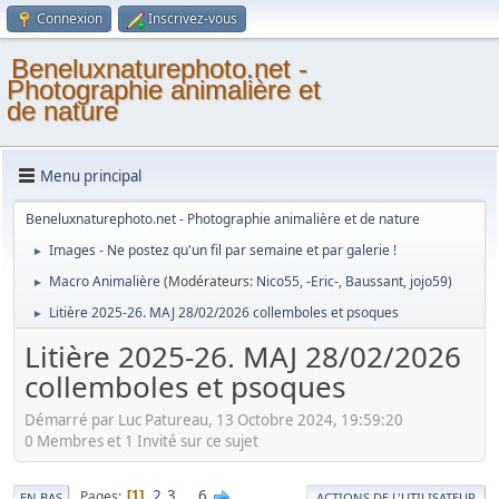
Connexion
Inscrivez-vous
Beneluxnaturephoto.net -
Photographie animalière et
de nature
Menu principal
Beneluxnaturephoto.net - Photographie animalière et de nature
Images - Ne postez qu'un fil par semaine et par galerie !
►
Macro Animalière
(Modérateurs:
Nico55
,
-Eric-
,
Baussant
,
jojo59
)
►
Litière 2025-26. MAJ 28/02/2026 collemboles et psoques
►
Litière 2025-26. MAJ 28/02/2026
collemboles et psoques
Démarré par Luc Patureau, 13 Octobre 2024, 19:59:20
0 Membres et 1 Invité sur ce sujet
2
3
...
6
Pages
1
EN BAS
ACTIONS DE L'UTILISATEUR