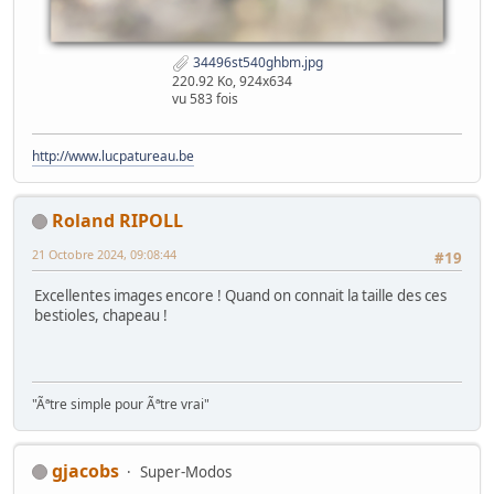
34496st540ghbm.jpg
220.92 Ko, 924x634
vu 583 fois
http://www.lucpatureau.be
Roland RIPOLL
21 Octobre 2024, 09:08:44
#19
Excellentes images encore ! Quand on connait la taille des ces
bestioles, chapeau !
"Ãªtre simple pour Ãªtre vrai"
gjacobs
Super-Modos