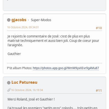
gjacobs
Super-Modos
16 Octobre 2024, 09:34:01
#10
Je rejoints le commentaire de José: c'est de plus en plus
maitrisé techniquement et aussi bien joli. Coup de coeur pour
l'araignée.
Gauthier
P'tit album Photos:
https://photos.app.goo.gl/WmW9yxXEvr9g4Mu87
Luc Patureau
16 Octobre 2024, 16:19:34
#11
Merci Roland, José et Gauthier !
J'ai trouvé les premiers "petits gros" colorés.... très petits en