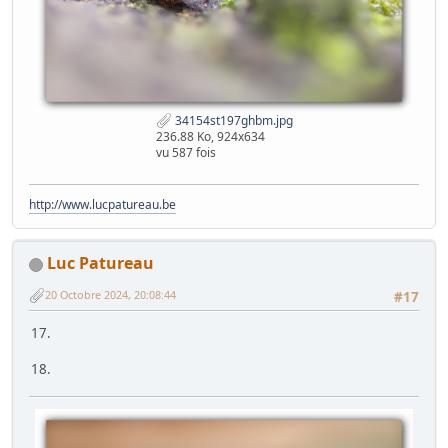
34154st197ghbm.jpg
236.88 Ko, 924x634
vu 587 fois
http://www.lucpatureau.be
Luc Patureau
20 Octobre 2024, 20:08:44
#17
17.
18.