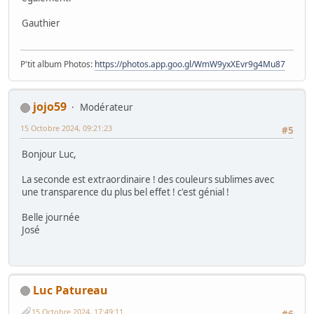
Gauthier
P'tit album Photos:
https://photos.app.goo.gl/WmW9yxXEvr9g4Mu87
jojo59
Modérateur
15 Octobre 2024, 09:21:23
#5
Bonjour Luc,
La seconde est extraordinaire ! des couleurs sublimes avec
une transparence du plus bel effet ! c'est génial !
Belle journée
José
Luc Patureau
15 Octobre 2024, 17:49:11
#6