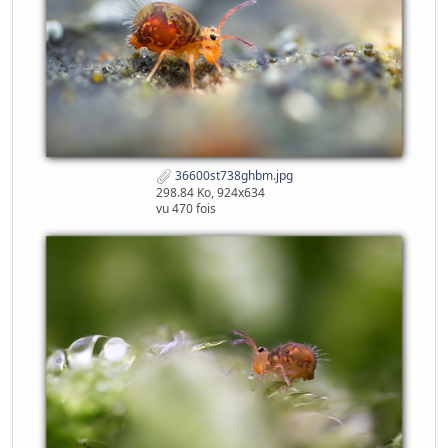
36600st738ghbm.jpg
298.84 Ko, 924x634
vu 470 fois