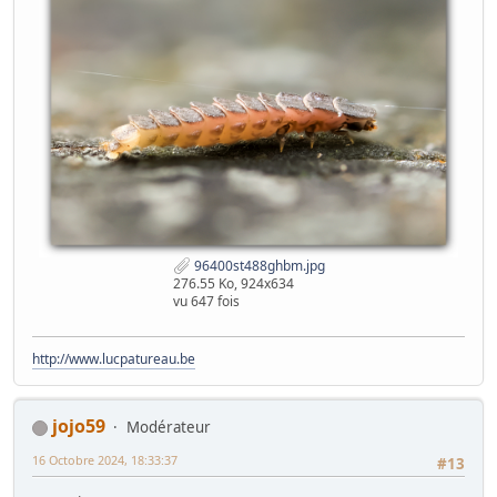
96400st488ghbm.jpg
276.55 Ko, 924x634
vu 647 fois
http://www.lucpatureau.be
jojo59
Modérateur
16 Octobre 2024, 18:33:37
#13