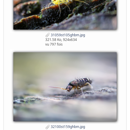
31059st105ghbm.jpg
321.58 Ko, 924x634
vu 797 fois
32100st159ghbm.jpg