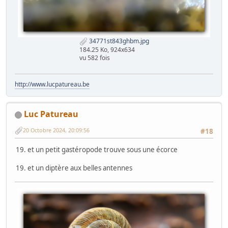
34771st843ghbm.jpg
184.25 Ko, 924x634
vu 582 fois
http://www.lucpatureau.be
Luc Patureau
20 Octobre 2024, 20:09:56
#18
19. et un petit gastéropode trouve sous une écorce
19. et un diptère aux belles antennes