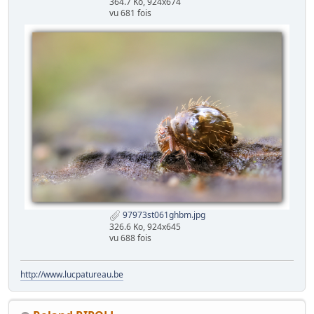
364.7 Ko, 924x674
vu 681 fois
97973st061ghbm.jpg
326.6 Ko, 924x645
vu 688 fois
http://www.lucpatureau.be