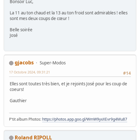
Bonsoir Luc,
La 11 au ton chaud et la 13 au ton froid sont admirables ! elles
sont mes deux coups de cœur !
Belle soirée
José
gjacobs
Super-Modos
17 Octobre 2024, 09:31:21
#14
Elles sont toutes très bien, et je rejoints José pour les coup de
coeurs!
Gauthier
P'tit album Photos:
https://photos.app.goo.gl/WmW9yxXEvr9g4Mu87
Roland RIPOLL