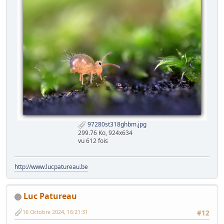
97280st318ghbm.jpg
299.76 Ko, 924x634
vu 612 fois
http://www.lucpatureau.be
Luc Patureau
16 Octobre 2024, 16:21:31
#12