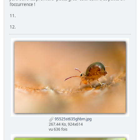
l'occurrence !
11.
12.
95525st635ghbm.jpg
267.44 Ko, 924x614
vu 636 fois