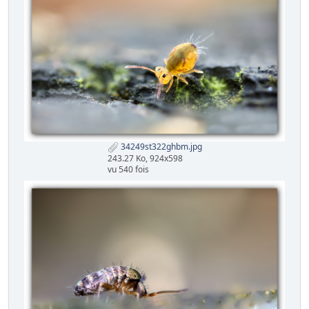
34249st322ghbm.jpg
243.27 Ko, 924x598
vu 540 fois