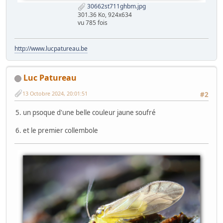
30662st711ghbm.jpg
301.36 Ko, 924x634
vu 785 fois
http://www.lucpatureau.be
Luc Patureau
13 Octobre 2024, 20:01:51
#2
5. un psoque d'une belle couleur jaune soufré
6. et le premier collembole