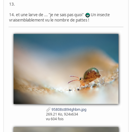
13.
14. et une larve de ... "je ne sais pas quoi"
Un insecte
vraisemblablement vu le nombre de pattes !
95808st894ghbm.jpg
269.21 Ko, 924x634
vu 604 fois