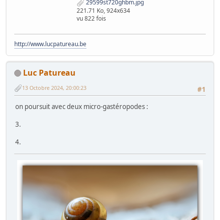
29599st720ghbm.jpg
221.71 Ko, 924x634
vu 822 fois
http://www.lucpatureau.be
Luc Patureau
13 Octobre 2024, 20:00:23
#1
on poursuit avec deux micro-gastéropodes :
3.
4.