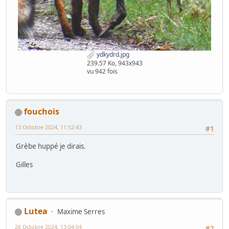
ydkydrd.jpg
239.57 Ko, 943x943
vu 942 fois
fouchois
13 Octobre 2024, 11:52:43
#1
Grèbe huppé je dirais.
Gilles
Lutea
Maxime Serres
26 Octobre 2024, 13:04:04
#2