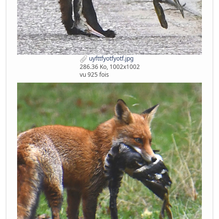
uyfttfyotfyotf.jpg
286.36 Ko, 1002x1002
vu 925 fois