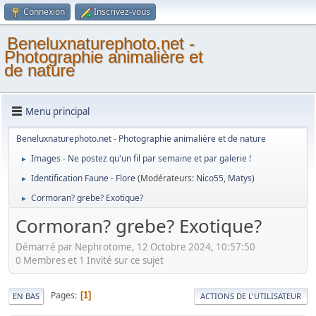
Connexion
Inscrivez-vous
Beneluxnaturephoto.net -
Photographie animalière et
de nature
Menu principal
Beneluxnaturephoto.net - Photographie animalière et de nature
Images - Ne postez qu'un fil par semaine et par galerie !
►
Identification Faune - Flore
(Modérateurs:
Nico55
,
Matys
)
►
Cormoran? grebe? Exotique?
►
Cormoran? grebe? Exotique?
Démarré par Nephrotome, 12 Octobre 2024, 10:57:50
0 Membres et 1 Invité sur ce sujet
Pages
1
EN BAS
ACTIONS DE L'UTILISATEUR