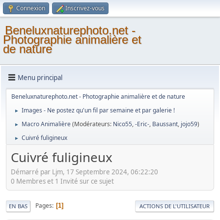
Connexion
Inscrivez-vous
Beneluxnaturephoto.net -
Photographie animalière et
de nature
Menu principal
Beneluxnaturephoto.net - Photographie animalière et de nature
Images - Ne postez qu'un fil par semaine et par galerie !
►
Macro Animalière
(Modérateurs:
Nico55
,
-Eric-
,
Baussant
,
jojo59
)
►
Cuivré fuligineux
►
Cuivré fuligineux
Démarré par Ljm, 17 Septembre 2024, 06:22:20
0 Membres et 1 Invité sur ce sujet
Pages
1
EN BAS
ACTIONS DE L'UTILISATEUR