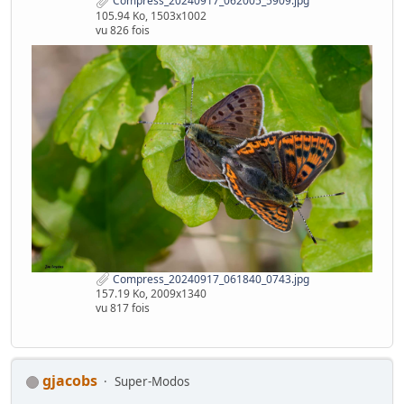
Compress_20240917_062005_5909.jpg
105.94 Ko, 1503x1002
vu 826 fois
Compress_20240917_061840_0743.jpg
157.19 Ko, 2009x1340
vu 817 fois
gjacobs
Super-Modos