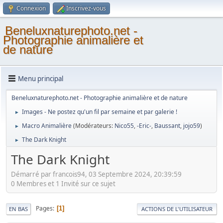
Connexion
Inscrivez-vous
Beneluxnaturephoto.net -
Photographie animalière et
de nature
Menu principal
Beneluxnaturephoto.net - Photographie animalière et de nature
Images - Ne postez qu'un fil par semaine et par galerie !
►
Macro Animalière
(Modérateurs:
Nico55
,
-Eric-
,
Baussant
,
jojo59
)
►
The Dark Knight
►
The Dark Knight
Démarré par francois94, 03 Septembre 2024, 20:39:59
0 Membres et 1 Invité sur ce sujet
Pages
1
EN BAS
ACTIONS DE L'UTILISATEUR