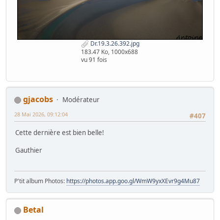
Dr.19.3.26.392.jpg
183.47 Ko, 1000x688
vu 91 fois
gjacobs
Modérateur
28 Mai 2026, 09:12:04
#407
Cette dernière est bien belle!
Gauthier
P'tit album Photos:
https://photos.app.goo.gl/WmW9yxXEvr9g4Mu87
Betal