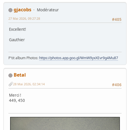
gjacobs
Modérateur
27 Mai 2026, 09:27:28
#405
Excellent!
Gauthier
P'tit album Photos:
https://photos.app.goo.gl/WmW9yxXEvr9g4Mu87
Betal
28 Mai 2026, 02:34:14
#406
Merci !
449, 450