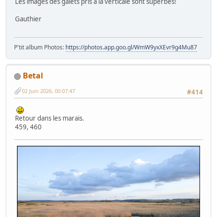
Les images des galets pris à la verticale sont superbes!
Gauthier
P'tit album Photos:
https://photos.app.goo.gl/WmW9yxXEvr9g4Mu87
Betal
02 Juin 2026, 00:07:47
#414
Retour dans les marais.
459, 460