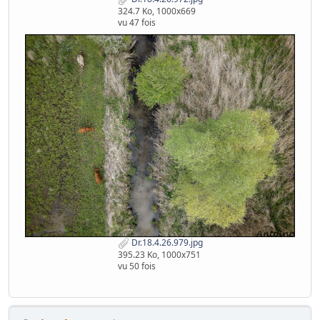
324.7 Ko, 1000x669
vu 47 fois
Dr.18.4.26.979.jpg
395.23 Ko, 1000x751
vu 50 fois