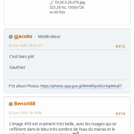
Dr.26.3.26.676.jpg
325.28 Ko, 1000x726
vu 60 fois
gjacobs
Modérateur
02 Juin 2026, 09:42:27
#415
C'est bien joli!
Gauthier
P'tit album Photos:
https://photos.app.goo.gl/WmW9yxXEvr9g4Mu87
Benoit68
02 Juin 2026, 16:14:48
#416
L'image 459 est vraiment très belle, avec les nuages qui se
reflètent dans le bleu très sombre de l'eau du marais et le