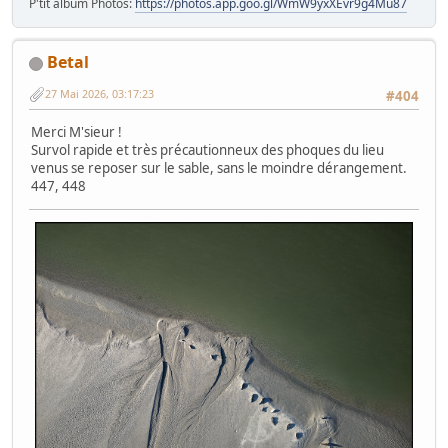
P'tit album Photos:
https://photos.app.goo.gl/WmW9yxXEvr9g4Mu87
Betal
27 Mai 2026, 03:17:23
#404
Merci M'sieur !
Survol rapide et très précautionneux des phoques du lieu
venus se reposer sur le sable, sans le moindre dérangement.
447, 448