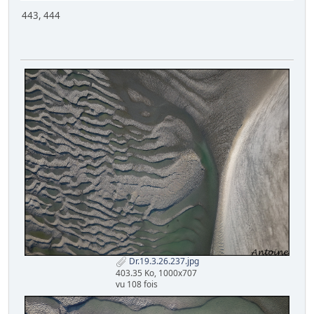
443, 444
Dr.19.3.26.237.jpg
403.35 Ko, 1000x707
vu 108 fois