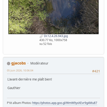
Dr.12.4.26.943.jpg
430.77 Ko, 1000x758
vu 52 fois
gjacobs
Modérateur
05 Juin 2026, 10:06:04
#421
L'avant-dernière me plaît bien!
Gauthier
P'tit album Photos:
https://photos.app.goo.gl/WmW9yxXEvr9g4Mu87