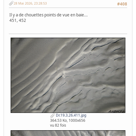
28 Mai 2026, 23:28:53
#408
Il y a de chouettes points de vue en baie...
451, 452
Dr.19.3.26.411.jpg
364.53 Ko, 1000x656
vu 82 fois