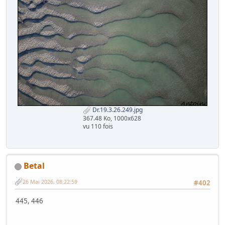
Dr.19.3.26.249.jpg
367.48 Ko, 1000x628
vu 110 fois
Betal
26 Mai 2026, 08:22:59
#402
445, 446