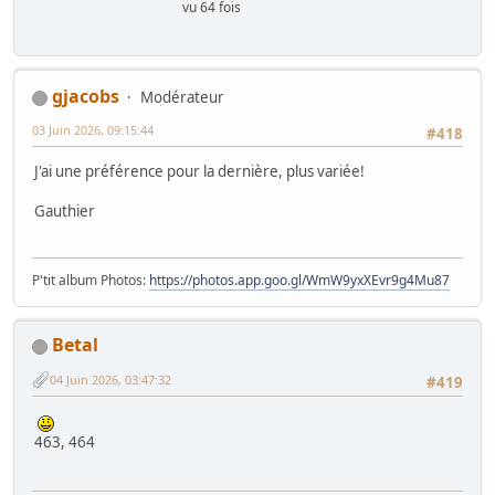
vu 64 fois
gjacobs
Modérateur
03 Juin 2026, 09:15:44
#418
J'ai une préférence pour la dernière, plus variée!
Gauthier
P'tit album Photos:
https://photos.app.goo.gl/WmW9yxXEvr9g4Mu87
Betal
04 Juin 2026, 03:47:32
#419
463, 464