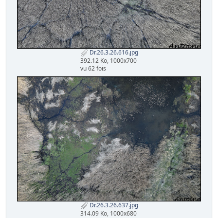
Dr.26.3.26.616.jpg
392.12 Ko, 1000x700
vu 62 fois
Dr.26.3.26.637.jpg
314.09 Ko, 1000x680