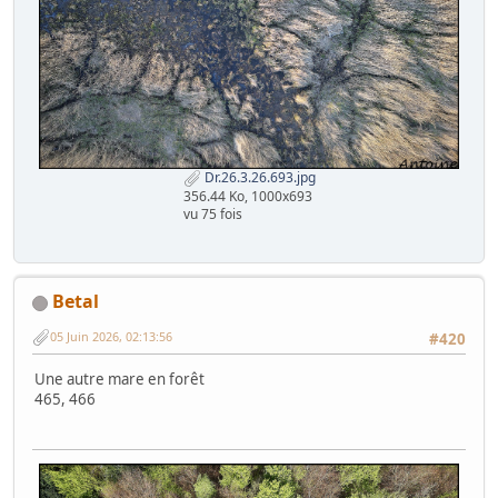
Dr.26.3.26.693.jpg
356.44 Ko, 1000x693
vu 75 fois
Betal
05 Juin 2026, 02:13:56
#420
Une autre mare en forêt
465, 466