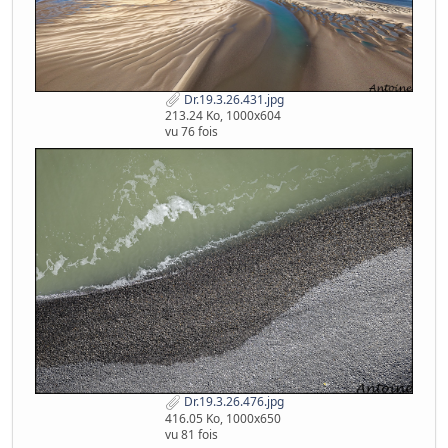
Dr.19.3.26.431.jpg
213.24 Ko, 1000x604
vu 76 fois
Dr.19.3.26.476.jpg
416.05 Ko, 1000x650
vu 81 fois