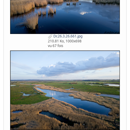
Dr.26.3.26.661.jpg
210.81 Ko, 1000x698
vu 67 fois