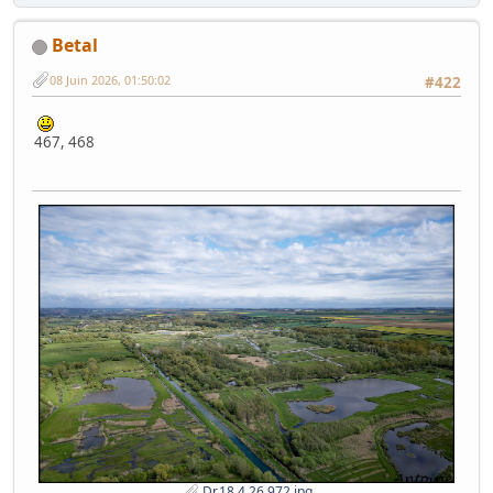
Betal
08 Juin 2026, 01:50:02
#422
467, 468
Dr.18.4.26.972.jpg