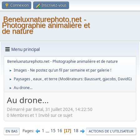
Connexion
Inscrivez-vous
Beneluxnaturephoto.net -
Photographie animalière et
de nature
Menu principal
Beneluxnaturephoto.net - Photographie animalière et de nature
Images - Ne postez qu'un fil par semaine et par galerie !
►
Paysages , eaux , et terre
(Modérateurs:
Baussant
,
gjacobs
,
DavidG
)
►
Au drone...
►
Au drone...
Démarré par Betal, 31 Juillet 2024, 14:22:50
0 Membres et 1 Invité sur ce sujet
1
...
15
16
18
Pages
17
EN BAS
ACTIONS DE L'UTILISATEUR