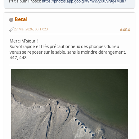
P'tit album Photos:
https://photos.app.goo.gl/WmW9yxXEvr9g4Mu87
Betal
27 Mai 2026, 03:17:23
#404
Merci M'sieur !
Survol rapide et très précautionneux des phoques du lieu
venus se reposer sur le sable, sans le moindre dérangement.
447, 448