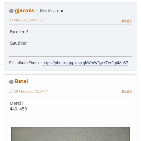
gjacobs
Modérateur
27 Mai 2026, 09:27:28
#405
Excellent!
Gauthier
P'tit album Photos:
https://photos.app.goo.gl/WmW9yxXEvr9g4Mu87
Betal
28 Mai 2026, 02:34:14
#406
Merci !
449, 450