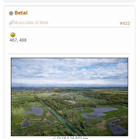
Betal
08 Juin 2026, 01:50:02
#422
467, 468
Dr.18.4.26.972.jpg