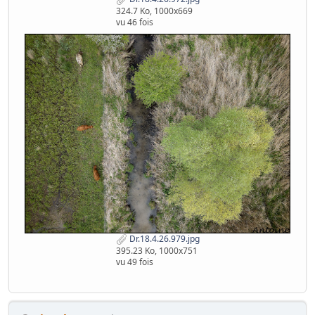
324.7 Ko, 1000x669
vu 46 fois
Dr.18.4.26.979.jpg
395.23 Ko, 1000x751
vu 49 fois