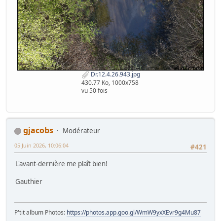
Dr.12.4.26.943.jpg
430.77 Ko, 1000x758
vu 50 fois
gjacobs
Modérateur
05 Juin 2026, 10:06:04
#421
L'avant-dernière me plaît bien!
Gauthier
P'tit album Photos:
https://photos.app.goo.gl/WmW9yxXEvr9g4Mu87