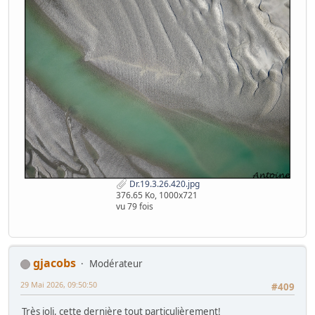
Dr.19.3.26.420.jpg
376.65 Ko, 1000x721
vu 79 fois
gjacobs
Modérateur
29 Mai 2026, 09:50:50
#409
Très joli, cette dernière tout particulièrement!