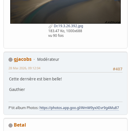
Dr.19.3.26.392.jpg
183.47 Ko, 1000x688
vu 90 fois
gjacobs
Modérateur
28 Mai 2026, 09:12:04
#407
Cette dernière est bien belle!
Gauthier
P'tit album Photos:
https://photos.app.goo.gl/WmW9yxXEvr9g4Mu87
Betal