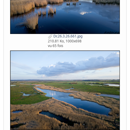
Dr.26.3.26.661.jpg
210.81 Ko, 1000x698
vu 65 fois