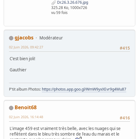
Dr.26.3.26.676.jpg
325.28 Ko, 1000x726
vu 59 fois
gjacobs
Modérateur
02 Juin 2026, 09:42:27
#415
C'est bien joli!
Gauthier
P'tit album Photos:
https://photos.app.goo.gl/WmW9yxXEvr9g4Mu87
Benoit68
02 Juin 2026, 16:14:48
#416
L'image 459 est vraiment très belle, avec les nuages qui se
reflètent dans le bleu très sombre de l'eau du marais et le