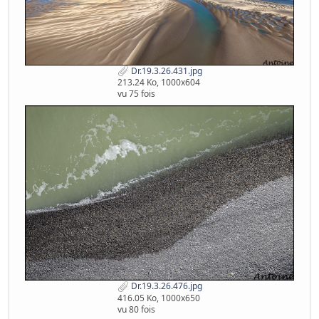
Dr.19.3.26.431.jpg
213.24 Ko, 1000x604
vu 75 fois
Dr.19.3.26.476.jpg
416.05 Ko, 1000x650
vu 80 fois