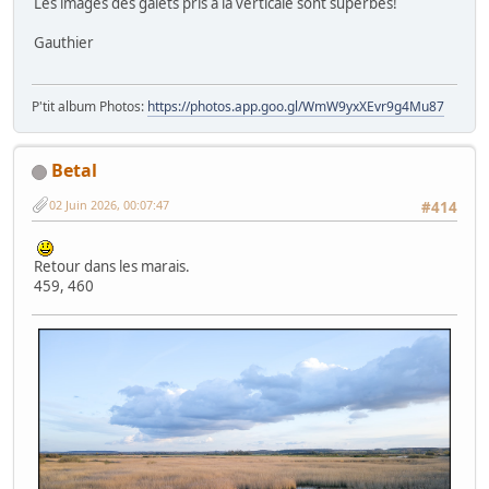
Les images des galets pris à la verticale sont superbes!
Gauthier
P'tit album Photos:
https://photos.app.goo.gl/WmW9yxXEvr9g4Mu87
Betal
02 Juin 2026, 00:07:47
#414
Retour dans les marais.
459, 460