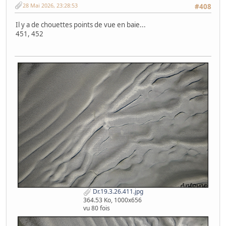
28 Mai 2026, 23:28:53
#408
Il y a de chouettes points de vue en baie...
451, 452
Dr.19.3.26.411.jpg
364.53 Ko, 1000x656
vu 80 fois