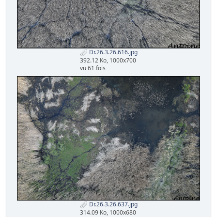
Dr.26.3.26.616.jpg
392.12 Ko, 1000x700
vu 61 fois
Dr.26.3.26.637.jpg
314.09 Ko, 1000x680