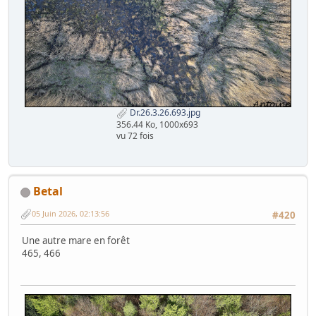
Dr.26.3.26.693.jpg
356.44 Ko, 1000x693
vu 72 fois
Betal
05 Juin 2026, 02:13:56
#420
Une autre mare en forêt
465, 466