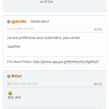
vu 63 fois
gjacobs
Modérateur
03 Juin 2026, 09:15:44
#418
J'ai une préférence pour la dernière, plus variée!
Gauthier
P'tit album Photos:
https://photos.app.goo.gl/WmW9yxXEvr9g4Mu87
Betal
04 Juin 2026, 03:47:32
#419
463, 464