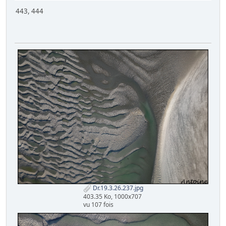
443, 444
Dr.19.3.26.237.jpg
403.35 Ko, 1000x707
vu 107 fois