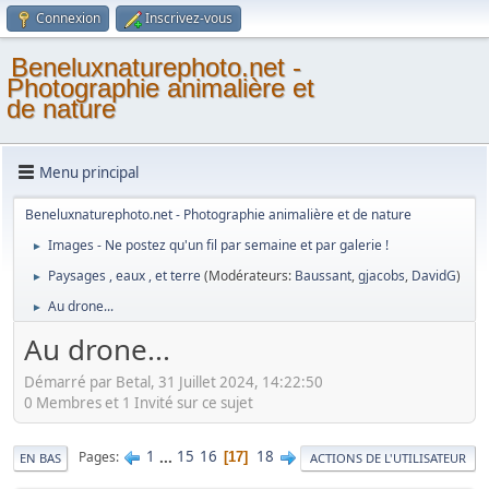
Connexion
Inscrivez-vous
Beneluxnaturephoto.net -
Photographie animalière et
de nature
Menu principal
Beneluxnaturephoto.net - Photographie animalière et de nature
Images - Ne postez qu'un fil par semaine et par galerie !
►
Paysages , eaux , et terre
(Modérateurs:
Baussant
,
gjacobs
,
DavidG
)
►
Au drone...
►
Au drone...
Démarré par Betal, 31 Juillet 2024, 14:22:50
0 Membres et 1 Invité sur ce sujet
1
...
15
16
18
Pages
17
EN BAS
ACTIONS DE L'UTILISATEUR