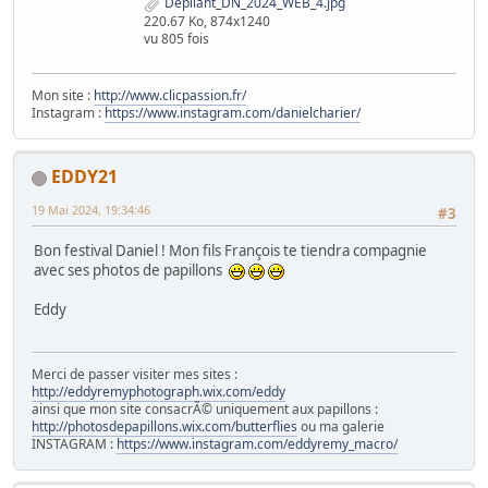
Depliant_DN_2024_WEB_4.jpg
220.67 Ko, 874x1240
vu 805 fois
Mon site :
http://www.clicpassion.fr/
Instagram :
https://www.instagram.com/danielcharier/
EDDY21
19 Mai 2024, 19:34:46
#3
Bon festival Daniel ! Mon fils François te tiendra compagnie
avec ses photos de papillons
Eddy
Merci de passer visiter mes sites :
http://eddyremyphotograph.wix.com/eddy
ainsi que mon site consacrÃ© uniquement aux papillons :
http://photosdepapillons.wix.com/butterflies
ou ma galerie
INSTAGRAM :
https://www.instagram.com/eddyremy_macro/