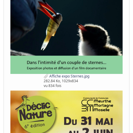
Affiche expo Sternes.jpg
282.84 Ko, 1029x834
vu 834 fois