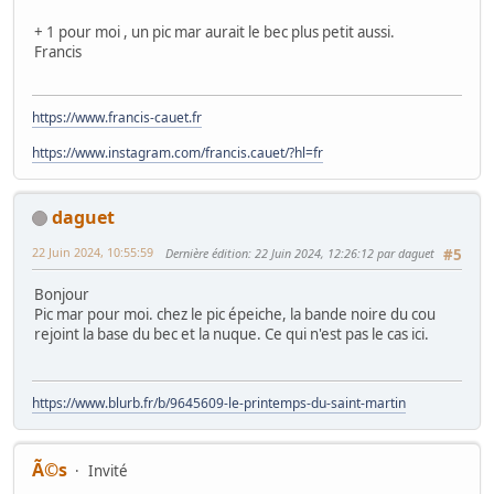
+ 1 pour moi , un pic mar aurait le bec plus petit aussi.
Francis
https://www.francis-cauet.fr
https://www.instagram.com/francis.cauet/?hl=fr
daguet
22 Juin 2024, 10:55:59
Dernière édition
: 22 Juin 2024, 12:26:12 par daguet
#5
Bonjour
Pic mar pour moi. chez le pic épeiche, la bande noire du cou
rejoint la base du bec et la nuque. Ce qui n'est pas le cas ici.
https://www.blurb.fr/b/9645609-le-printemps-du-saint-martin
Ã©s
Invité