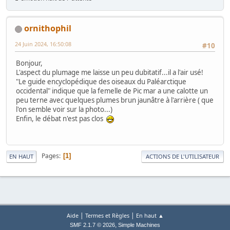
ornithophil
24 Juin 2024, 16:50:08
#10
Bonjour,
L'aspect du plumage me laisse un peu dubitatif...il a l'air usé!
"Le guide encyclopédique des oiseaux du Paléarctique
occidental" indique que la femelle de Pic mar a une calotte un
peu terne avec quelques plumes brun jaunâtre à l'arrière ( que
l'on semble voir sur la photo...)
Enfin, le débat n'est pas clos
Pages
1
EN HAUT
ACTIONS DE L'UTILISATEUR
|
|
Aide
Termes et Règles
En haut ▲
,
SMF 2.1.7 © 2026
Simple Machines