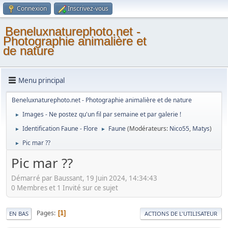
Connexion
Inscrivez-vous
Beneluxnaturephoto.net -
Photographie animalière et
de nature
Menu principal
Beneluxnaturephoto.net - Photographie animalière et de nature
Images - Ne postez qu'un fil par semaine et par galerie !
►
Identification Faune - Flore
Faune
(Modérateurs:
Nico55
,
Matys
)
►
►
Pic mar ??
►
Pic mar ??
Démarré par Baussant, 19 Juin 2024, 14:34:43
0 Membres et 1 Invité sur ce sujet
Pages
1
EN BAS
ACTIONS DE L'UTILISATEUR