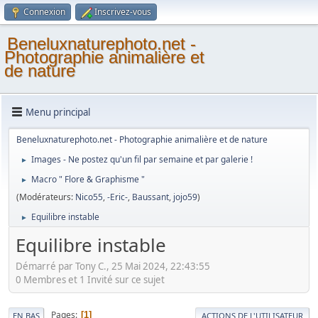
Connexion
Inscrivez-vous
Beneluxnaturephoto.net -
Photographie animalière et
de nature
Menu principal
Beneluxnaturephoto.net - Photographie animalière et de nature
Images - Ne postez qu'un fil par semaine et par galerie !
►
Macro " Flore & Graphisme "
►
(Modérateurs:
Nico55
,
-Eric-
,
Baussant
,
jojo59
)
Equilibre instable
►
Equilibre instable
Démarré par Tony C., 25 Mai 2024, 22:43:55
0 Membres et 1 Invité sur ce sujet
Pages
1
EN BAS
ACTIONS DE L'UTILISATEUR