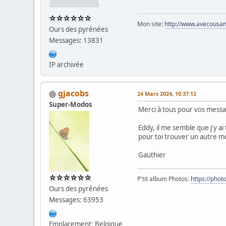
Mon site:
http://www.avecousans
Ours des pyrénées
Messages: 13831
IP archivée
gjacobs
24 Mars 2024, 10:37:12
Super-Modos
Merci à tous pour vos mess
Eddy, il me semble que j'y ai 
pour toi trouver un autre m
Gauthier
P'tit album Photos:
https://pho
Ours des pyrénées
Messages: 63953
Emplacement: Belgique