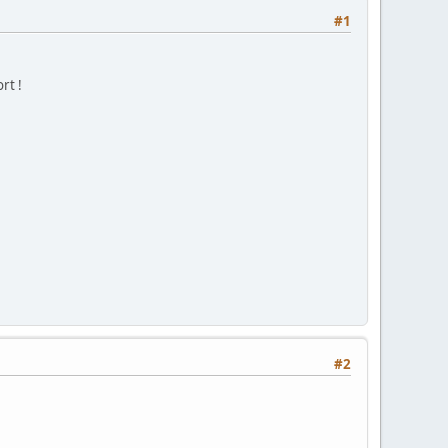
#1
rt !
#2