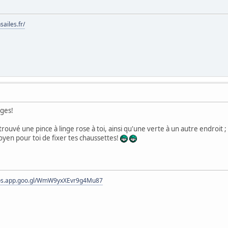
ailes.fr/
ages!
trouvé une pince à linge rose à toi, ainsi qu'une verte à un autre endroit ; 
oyen pour toi de fixer tes chaussettes!
tos.app.goo.gl/WmW9yxXEvr9g4Mu87