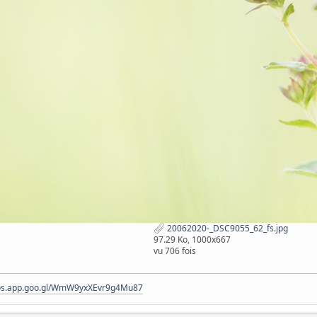
20062020-_DSC9055_62_fs.jpg
97.29 Ko, 1000x667
vu 706 fois
tos.app.goo.gl/WmW9yxXEvr9g4Mu87