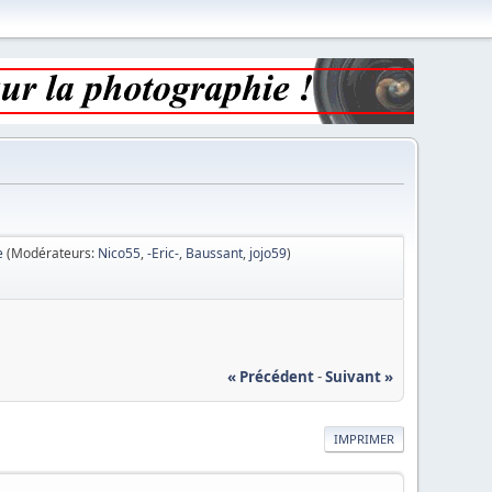
e
(Modérateurs:
Nico55
,
-Eric-
,
Baussant
,
jojo59
)
« Précédent
-
Suivant »
IMPRIMER