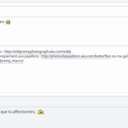
bien
s :
http://eddyremyphotograph.wix.com/eddy
niquement aux papillons :
http://photosdepapillons.wix.com/butterflies
ou ma gal
ddyremy_macro/
e que tu affectionnes.