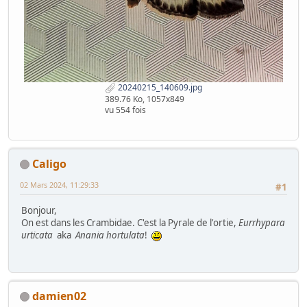
20240215_140609.jpg
389.76 Ko, 1057x849
vu 554 fois
Caligo
02 Mars 2024, 11:29:33
#1
Bonjour,
On est dans les Crambidae. C'est la Pyrale de l'ortie,
Eurrhypara
urticata
aka
Anania hortulata
!
damien02