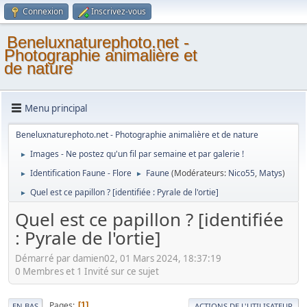
Connexion
Inscrivez-vous
Beneluxnaturephoto.net -
Photographie animalière et
de nature
Menu principal
Beneluxnaturephoto.net - Photographie animalière et de nature
Images - Ne postez qu'un fil par semaine et par galerie !
►
Identification Faune - Flore
Faune
(Modérateurs:
Nico55
,
Matys
)
►
►
Quel est ce papillon ? [identifiée : Pyrale de l'ortie]
►
Quel est ce papillon ? [identifiée
: Pyrale de l'ortie]
Démarré par damien02, 01 Mars 2024, 18:37:19
0 Membres et 1 Invité sur ce sujet
Pages
1
EN BAS
ACTIONS DE L'UTILISATEUR