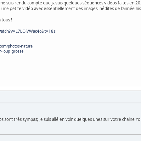
me suis rendu compte que j'avais quelques séquences vidéos faites en 20
ait une petite vidéo avec essentiellement des images inédites de l'anné
 tous !
watch?v=L7LOiVWac4c&t=18s
e.com/photos-nature
n-loup_grosse
s sont très sympas; je suis allé en voir quelques unes sur votre chaine Y