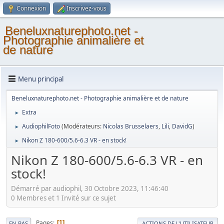
Connexion
Inscrivez-vous
Beneluxnaturephoto.net -
Photographie animalière et
de nature
Menu principal
Beneluxnaturephoto.net - Photographie animalière et de nature
Extra
►
AudiophilFoto
(Modérateurs:
Nicolas Brusselaers
,
Lili
,
DavidG
)
►
Nikon Z 180-600/5.6-6.3 VR - en stock!
►
Nikon Z 180-600/5.6-6.3 VR - en
stock!
Démarré par audiophil, 30 Octobre 2023, 11:46:40
0 Membres et 1 Invité sur ce sujet
Pages
1
EN BAS
ACTIONS DE L'UTILISATEUR