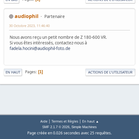
audiophil
Partenaire
30 Octobre 2023, 11:46:40
Nous avons reçu un petit nombre de Z 180-600 VR.
Si vous êtes intéressés, contactez-nous à
fadela.hocini@audiophil-foto.de
Pages
1
EN HAUT
ACTIONS DE L'UTILISATEUR
|
|
Aide
Termes et Règles
En haut ▲
,
SMF 2.1.7 © 2026
Simple Machines
Page créée en 0.026 secondes avec 25 requêtes.