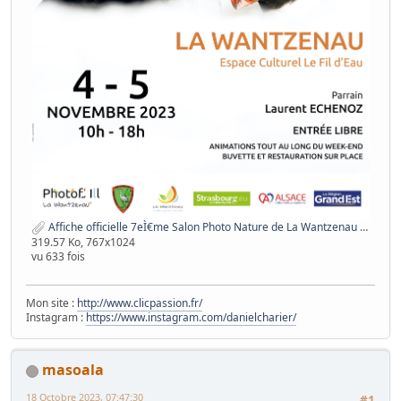
Affiche officielle 7eÌ€me Salon Photo Nature de La Wantzenau web - Copie.jpg
319.57 Ko, 767x1024
vu 633 fois
Mon site :
http://www.clicpassion.fr/
Instagram :
https://www.instagram.com/danielcharier/
masoala
18 Octobre 2023, 07:47:30
#1