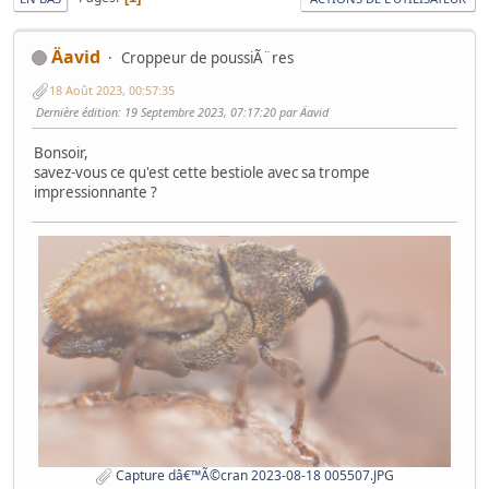
Äavid
Croppeur de poussiÃ¨res
18 Août 2023, 00:57:35
Dernière édition
: 19 Septembre 2023, 07:17:20 par Äavid
Bonsoir,
savez-vous ce qu'est cette bestiole avec sa trompe
impressionnante ?
Capture dâ€™Ã©cran 2023-08-18 005507.JPG