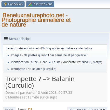
Connexion
Inscrivez-vous
Beneluxnaturephoto.net -
Photographie animalière et
de nature
Menu principal
Beneluxnaturephoto.net - Photographie animalière et de nature
Images - Ne postez qu'un fil par semaine et par galerie !
►
Identification Faune - Flore
Faune
(Modérateurs:
Nico55
,
Matys
)
►
►
Trompette ? => Balanin (Curculio)
►
Trompette ? => Balanin
(Curculio)
Démarré par Äavid, 18 Août 2023, 00:57:35
0 Membres et 1 Invité sur ce sujet
Pages
1
EN BAS
ACTIONS DE L'UTILISATEUR