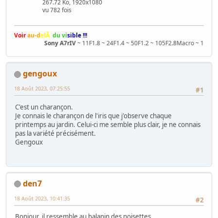
267.72 Ko, 1920x1080
vu 782 fois
Voir
au-d
elÃ
du vi
sib
le !!!
Sony A7rIV
~ 11F1.8 ~ 24F1.4 ~ 50F1.2 ~ 105F2.8Macro ~ 135F1.8 
gengoux
18 Août 2023, 07:25:55
#1
C'est un charançon.
Je connais le charançon de l'iris que j'observe chaque
printemps au jardin. Celui-ci me semble plus clair, je ne connais
pas la variété précisément.
Gengoux
den7
18 Août 2023, 10:41:35
#2
Bonjour, il ressemble au balanin des noisettes.