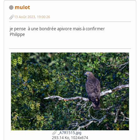
mulot
13 Août 2023, 19:00:26
je pense à une bondrée apivore mais à confirmer
Philippe
_A7R1515.jpg
293.14 Ko, 1024x674